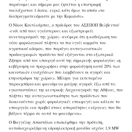
παράνομες και σήμερα μας ζητείται η επιστροφή
τουλάχιστον 1 δισεκ. ευρώ, κάτι όμως το οποίο «το
διαπραγματευόμαστε με την Κομισιόν».
Ο Νίκος Κουτλιάμπας, ο πρόεδρος του ΑΣΕΠΟΠ Βελβεντού
-ενός από τους υγιέστερους και εξωστρεφείς
συνεταιρισμούς της χώρας- ανέφερε ότι η καθιέρωση του
νέου φορολογικού πλήττει το πιο υγιές κομμάτι του
αγροτικού κόσμου, που παράγει ανταγωνιστικών
προδιαγραφών προϊόντα πού εξάγονται στο εξωτερικό.
Ζήτησε από τον υπουργό αντί της σημερινής φορολογίας «η
κυβέρνηση να προχωρήσει στην φορολόγηση κατά 20% των
κοινοτικών ενισχύσεων που λαμβάνουν οι αγορές και
κτηνοτρόφοι της χώρας». Μίλησε για εκτεταμένο
παραεμπόριο και φαινόμενα μαύρης αγοράς έξω από τις
εγκαταστάσεις της κεντρικής Λαχαναγοράς της Αθήνας, που
πλήττει την ανταγωνιστικότητα των προϊόντων που
διακινούνται χωρίς φορολογικές υπεκφυγές και κάλεσε το
υπουργείο «να προβεί στους απαραίτητες ενέργειες που θα
βάζουν τέρμα σε αυτά τα φαινόμενα».
Ο Βαγγέλης Αποστόλου επισκέφθηκε την πρότυπη,
αυτοδιαχειριζόμενη υδροηλεκτρική μονάδα ισχύος 1,9 MW