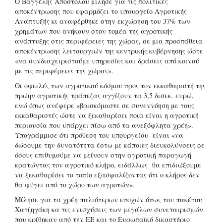
Ο Βαγγέλης Αποστόλου μίλησε για τις πολιτικές
αποκέντρωσης που εφαρμόζει το υπουργείο Αγροτικής
Ανάπτυξής κι αναφέρθηκε στην εκχώρηση του 37% των
χρημάτων που ανήκουν στον τομέα της αγροτικής
ανάπτυξης στις περιφέρειες της χώρας, σε μια προσπάθεια
αποκέντρωσης λειτουργιών της κεντρικής κυβέρνησης ώστε
«να συνδιαχειριστούμε υπηρεσίες και δράσεις από κοινού
με τις περιφέρειες της χώρας».
Οι οφειλές των αγροτικού κόσμου προς τον εκκαθαριστή της
πρώην αγροτικής τράπεζας αγγίζουν τα 3,5 δισεκ. ευρώ,
ενώ όπως ανέφερε «βρισκόμαστε σε συνεννόηση με τους
εκκαθαριστές ώστε να ξεκαθαρίσει ποια είναι η αγροτική
περιουσία που υπάρχει πίσω από τα ανεξόφλητα χρέη».
Υπογράμμισε ότι πρόθεση του υπουργείου είναι «να
δώσουμε την δυνατότητα έστω με κάποιες διευκολύνσεις σε
όσους επιθυμούμε να μείνουν στην αγροτική παραγωγή
κρατώντας τον αγροτικό κλήρο, ειδάλλως θα επιδιώξουμε
να ξεκαθαρίσει το τοπίο εξασφαλίζοντας ότι ο κλήρος δεν
θα φύγει από το χώρο των αγροτών».
Μίλησε για τα χρέη παλιότερων εποχών όπως του πακέτου
Χατζηγάκη κα τις ενισχύσεις των μεγάλων συνεταιρισμών
που κρίθηκαν από την ΕΕ και το Ευρωπαϊκό δικαστήριο