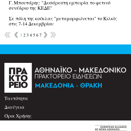
Γ. Μπουτάρης: "Δυσάρεστη εμπειρία το φετινό
συνέδριο της ΚΕΔΕ"
Σε πόλη της κούκλας "μεταμορφώνεται" το Κιλκίς
στις 7-14 Δεκεμβρίου
1
2
3
4
5
6
7
Ταυτότητα
Διαύγεια
Όροι Χρήσης
Επικοινωνία