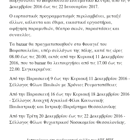
διοργανώνει το Βαφοπούλειο Πνευματικό Κέντρο, από τις 9
Δεκεμβρίου 2016 έως τις 22 Ιανουαρίου 2017.
Ο εορταστικός προγραμματισμός περιλαμβάνει, μεταξύ
άλλων, κάλαντα και έθιμα, εικαστικά εργαστήρια,
αφήγηση παραμυθιών, θέατρο σκιών, παραστάσεις και
συναυλίες.
Τα bazaar θα πραγματοποιηθούν στο Φουαγιέ του
Βαφοπουλείου, υπέρ συλλόγων της πόλης, κατά τις ώρες
08.00 έως τις 20.00, εκτός από την Κυριακή 11 Δεκεμβρίου
2016, που το bazaar θα λειτουργήσει από τις 17.00 έως τις
22.00. Συγκεκριμένα:
Από την Παρασκευή 9 έως την Κυριακή 11 Δεκεμβρίου 2016 -
Σύλλογος Φίλων Παιδιών με Χρόνιες Ρευματοπάθειες
Από την Παρασκευή 16 έως την Κυριακή 18 Δεκεμβρίου 2016
- Σύλλογος Ανοιχτή Αγκαλιά-Φίλοι Κοινωνικής
Παιδιατρικής και Ιατρικής-Παράρτημα Θεσσαλονίκης
Από την Τρίτη 20 Δεκεμβρίου έως τις 22 Δεκεμβρίου 2016 -
Σύλλογος Φίλων Ψυχιατρικού Νοσοκομείου Θεσσαλονίκης.
Λεπτομέρειες στη συνδρομητική σελίδα του ΑΠΕ-ΜΠΕ