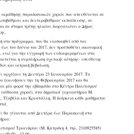
εκμάθησης παραδοσιακών χορών που απευθύνεται σε
ωτοβάθμιας και δευτεροβάθμιας εκπαίδευσης, σε
αι σε άτομα τρίτης ηλικίας διοργανώνει ο Δήμος
ης.
ή στο πρόγραμμα, που θα υλοποιηθεί από τον
έως τον Ιούνιο του 2017, δεν προϋποθέτει οικονομική
, ενώ για την εγγραφή των ενδιαφερομένων στα
αιτείται η συμπλήρωση σχετικής αίτησης- υπεύθυνης
θώς και ιατρική βεβαίωση.
ς αρχίζουν τη Δευτέρα 23 Ιανουαρίου 2017. Τα
α ξεκινήσουν την 1η Φεβρουαρίου 2017 και θα
αι μία φορά την εβδομάδα στο Κέντρο Πολιτισμού
 (αίθουσα χορού), στα δημοτικά γυμναστήρια Μ.
, Τζαβέλα και Κρυστάλλη. Η διάρκεια κάθε μαθήματος
πτά.
ς θα γίνονται από Δευτέρα έως Παρασκευή στα
ήρια:
ιτισμού Τριανδρίας (Μ. Κατράκη 4, τηλ. 2310925585)
ες 09.00 – 13.00