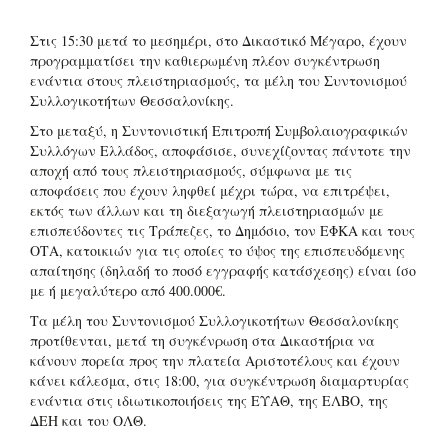
Στις 15:30 μετά το μεσημέρι, στο Δικαστικό Μέγαρο, έχουν
προγραμματίσει την καθιερωμένη πλέον συγκέντρωση
ενάντια στους πλειστηριασμούς, τα μέλη του Συντονισμού
Συλλογικοτήτων Θεσσαλονίκης.
Στο μεταξύ, η Συντονιστική Επιτροπή Συμβολαιογραφικών
Συλλόγων Ελλάδος, αποφάσισε, συνεχίζοντας πάντοτε την
αποχή από τους πλειστηριασμούς, σύμφωνα με τις
αποφάσεις που έχουν ληφθεί μέχρι τώρα, να επιτρέψει,
εκτός των άλλων και τη διεξαγωγή πλειστηριασμών με
επισπεύδοντες τις Τράπεζες, το Δημόσιο, τον ΕΦΚΑ και τους
ΟΤΑ, κατοικιών για τις οποίες το ύψος της επισπευδόμενης
απαίτησης (δηλαδή το ποσό εγγραφής κατάσχεσης) είναι ίσο
με ή μεγαλύτερο από 400.000€.
Τα μέλη του Συντονισμού Συλλογικοτήτων Θεσσαλονίκης
προτίθενται, μετά τη συγκένρωση στα Δικαστήρια να
κάνουν πορεία προς την πλατεία Αριστοτέλους και έχουν
κάνει κάλεσμα, στις 18:00, για συγκέντρωση διαμαρτυρίας
ενάντια στις ιδιωτικοποιήσεις της ΕΥΑΘ, της ΕΛΒΟ, της
ΔΕΗ και του ΟΛΘ.