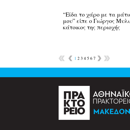
“Είδα το χάρο με τα μάτι
μου” είπε ο Γιώργος Μυλ
κάτοικος της περιοχής
1
2
3
4
5
6
7