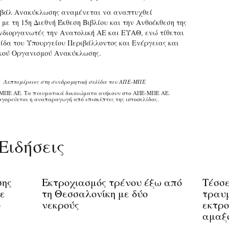
ιβάλ Ανακύκλωσης αναμένεται να αναπτυχθεί
με τη 15η Διεθνή Έκθεση Βιβλίου και την Ανθοέκθεση της
νδιοργανωτές την Ανατολική ΑΕ και ΕΥΑΘ, ενώ τίθεται
γίδα του Υπουργείου Περιβάλλοντος και Ενέργειας και
κού Οργανισμού Ανακύκλωσης.
Λεπτομέρειες στη συνδρομητική σελίδα του ΑΠΕ-ΜΠΕ
ΜΠΕ ΑΕ. Τα πνευματικά δικαιώματα ανήκουν στο ΑΠΕ-ΜΠΕ ΑΕ.
γορεύεται η αναπαραγωγή από επισκέπτες της ιστοσελίδας.
Ειδήσεις
σης
Εκτροχιασμός τρένου έξω από
Τέσσε
ε
τη Θεσσαλονίκη με δύο
τραυμ
ο
νεκρούς
εκτρο
αμαξο