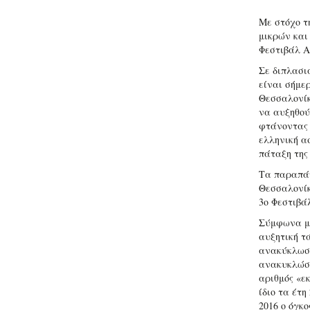
Με στόχο τ
μικρών και
Φεστιβάλ Α
Σε διπλασι
είναι σήμερ
Θεσσαλονίκ
να αυξηθούν
φτάνοντας 
ελληνική α
πάταξη της
Τα παραπάν
Θεσσαλονίκ
3ο Φεστιβά
Σύμφωνα με
αυξητική τ
ανακύκλωση
ανακυκλώσι
αριθμός «ε
ίδιο τα έτη
2016 ο όγκ