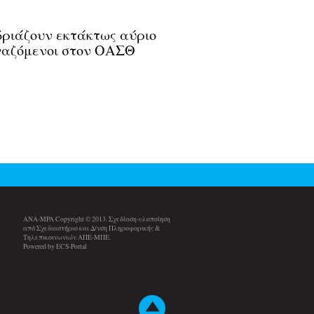
ριάζουν εκτάκτως αύριο
γαζόμενοι στον ΟΑΣΘ
ANA-MPA Copyright © 2013. Σχεδίαση-υλοποίηση
από Σχεδιαστήριο και Δ/νση Πληροφορικής &
Τηλεπικοινωνιών ΑΠΕ-ΜΠΕ.
Powered by ECS-Portal