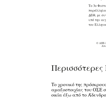
Το 3ο Φεστ
παράλληλα 
ΔΕΘ, με συ
υπό την αι
του Ελληνι
© ΑΠΕ-
Απα
Περισσότερες 
Το χρονικό της πρόσκρου
αμαξοστοιχίας του ΟΣΕ σ
οικία έξω από το Άδενδρ