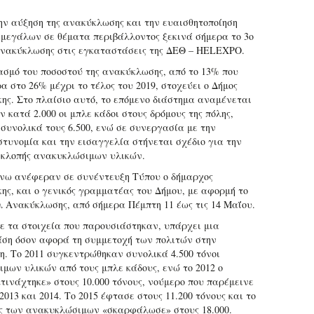
ην αύξηση της ανακύκλωσης και την ευαισθητοποίηση
 μεγάλων σε θέματα περιβάλλοντος ξεκινά σήμερα το 3ο
νακύκλωσης στις εγκαταστάσεις της ΔΕΘ – HELEXPO.
ασμό του ποσοστού της ανακύκλωσης, από το 13% που
α στο 26% μέχρι το τέλος του 2019, στοχεύει ο Δήμος
ης. Στο πλαίσιο αυτό, το επόμενο διάστημα αναμένεται
 κατά 2.000 οι μπλε κάδοι στους δρόμους της πόλης,
συνολικά τους 6.500, ενώ σε συνεργασία με την
στυνομία και την εισαγγελία στήνεται σχέδιο για την
 κλοπής ανακυκλώσιμων υλικών.
ω ανέφεραν σε συνέντευξη Τύπου ο δήμαρχος
ης, και ο γενικός γραμματέας του Δήμου, με αφορμή το
λ Ανακύκλωσης, από σήμερα Πέμπτη 11 έως τις 14 Μαΐου.
 τα στοιχεία που παρουσιάστηκαν, υπάρχει μια
άση όσον αφορά τη συμμετοχή των πολιτών στην
. Το 2011 συγκεντρώθηκαν συνολικά 4.500 τόνοι
μων υλικών από τους μπλε κάδους, ενώ το 2012 ο
κτινάχτηκε» στους 10.000 τόνους, νούμερο που παρέμεινε
 2013 και 2014. Το 2015 έφτασε στους 11.200 τόνους και το
ος των ανακυκλώσιμων «σκαρφάλωσε» στους 18.000.