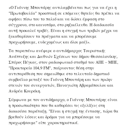
«Ο Γιάννης Μπουτάρης αντιλαμβάνεται πως για να έχει η
"Πρωτοβουλία" προοπτική σε επόμενες θητείες θα πρέπει να
αφήσει πίσω του το παλιό και να δώσει έμφαση στο
σύγχρονο, στο καινοτόμο, στο ρηξικέλευθο. Η διαδικασία
αυτή προκαλεί τριβές. Είναι η στιγμή των τριβών μέχρι να
ξεκαθαρίσουν τα πράγματα και να μπορέσουμε
προχωρήσουμε, ενδεχομένως και όλοι μαζί».
Τα παραπάνω ανέφερε ο αντιδήμαρχος Τουριστικής
Ανάπτυξης και Διεθνών Σχέσεων του δήμου Θεσσαλονίκης,
Σπύρος Πέγκας, στον ραδιοφωνικό σταθμό του ΑΠΕ – ΜΠΕ,
"Πρακτορείο 104,9 FM", παίρνοντας θέση στην
αντιπαράθεση που σημειώθηκε στο τελευταίο δημοτικό
συμβούλιο μεταξύ του Γιάννη Μπουτάρη και των πρώην
στενών του συνεργατών, Παναγιώτη Αβραμόπουλου και
Ανδρέα Κουράκη.
Σύμφωνα με τον αντιδήμαρχο, ο Γιάννης Μπουτάρης είναι
η προσωπικότητα που θα καθορίσει τις εξελίξεις στη
διοικούσα παράταξη. "Είναι η στιγμή της έντασης, τώρα θα
βρεθούν λύσεις και δρόμοι για να μπορέσουμε να
προχωρήσουμε" είπε χαρακτηριστικά.