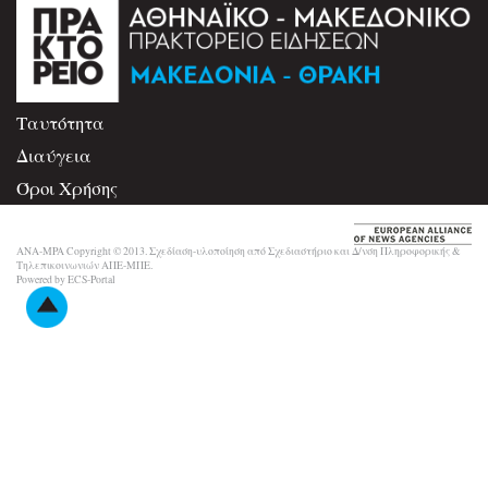
Ταυτότητα
Διαύγεια
Όροι Χρήσης
Επικοινωνία
ANA-MPA Copyright © 2013. Σχεδίαση-υλοποίηση από Σχεδιαστήριο και Δ/νση Πληροφορικής &
Τηλεπικοινωνιών ΑΠΕ-ΜΠΕ.
Powered by ECS-Portal