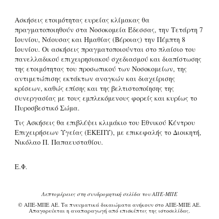
Ασκήσεις ετοιμότητας ευρείας κλίμακας θα
πραγματοποιηθούν στα Νοσοκομεία Έδεσσας, την Τετάρτη 7
Ιουνίου, Νάουσας και Ημαθίας (Βέροιας) την Πέμπτη 8
Ιουνίου. Οι ασκήσεις πραγματοποιούνται στο πλαίσιο του
πανελλαδικού επιχειρησιακού σχεδιασμού και διαπίστωσης
της ετοιμότητας του προσωπικού των Νοσοκομείων, της
αντιμετώπισης εκτάκτων αναγκών και διαχείρισης
κρίσεων, καθώς επίσης και της βελτιστοποίησης της
συνεργασίας με τους εμπλεκόμενους φορείς και κυρίως το
Πυροσβεστικό Σώμα.
Τις Ασκήσεις θα επιβλέψει κλιμάκιο του Εθνικού Κέντρου
Επιχειρήσεων Υγείας (ΕΚΕΠΥ), με επικεφαλής το Διοικητή,
Νικόλαο Π. Παπαευσταθίου.
Ε.Φ.
Λεπτομέρειες στη συνδρομητική σελίδα του ΑΠΕ-ΜΠΕ
© ΑΠΕ-ΜΠΕ ΑΕ. Τα πνευματικά δικαιώματα ανήκουν στο ΑΠΕ-ΜΠΕ ΑΕ.
Απαγορεύεται η αναπαραγωγή από επισκέπτες της ιστοσελίδας.