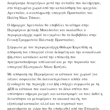
διαμέρισμα Αναργύρων μετά την αυτοψία που διενήργησε,
στο πληγωμένο χωριό από την κατολίσθηση του ορυχείου
Αμυνταίου, ο αναπληρωτής υπουργός Προστασίας του
Πολίτη Νίκος Τόσκας.
Ο δήμαρχος Αμυνταίου θα υποβάλει το αίτημα στην
Περιφέρεια Δυτικής Μακεδονίας και ακολούθως ο
περιφερειάρχης αφού το εγκρίνει θα το διαβιβάσει στην
Γενική Γραμματεία Πολιτικής Προστασίας.
Σύμφωνα με τον περιφερειάρχη Θόδωρο Καρυπίδη «η
απόφαση του υπουργού είναι δεδομένη και την ανακοίνωσε
ήδη στους κατοίκους κατά την επίσκεψη που
πραγματοποιήσαμε από κοινού και με την παρουσία του
υπουργού Εξωτερικών Νίκου Κοτζιά».
Με απόφαση της Περιφέρειας οι κάτοικοι του χωριού για
λόγους ασφαλείας θα διανυκτερεύσουν απόψε στα
ξενοδοχεία της περιοχής ενώ ήδη υπάρχει συμφωνία με τη
ΔΕΗ οι κάτοικοι που εκκένωσαν τα δέκα σπίτια που
υπέστησαν σήμερα ρωγμές και καταστροφές να τους δοθεί η
δυνατότητα να μεταφέρουν τα οικιακά σκεύη, τον
εξοπλισμό κατοικίας αλλά και τα αγροτικά τους
μηχανήματα σε χώρο που θα υποδειχθεί από την Εταιρεία.