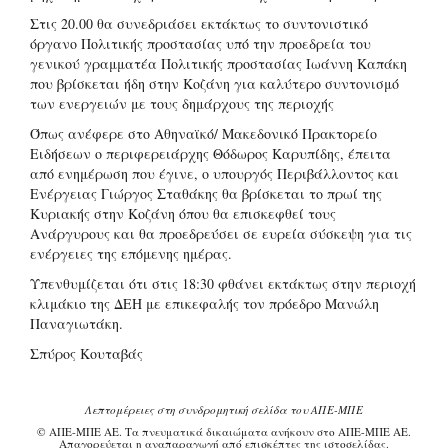
Στις 20.00 θα συνεδριάσει εκτάκτως το συντονιστικό
όργανο Πολιτικής προστασίας υπό την προεδρεία του
γενικού γραμματέα Πολιτικής προστασίας Ιωάννη Καπάκη
που βρίσκεται ήδη στην Κοζάνη για καλύτερο συντονισμό
των ενεργειών με τους δημάρχους της περιοχής
Όπως ανέφερε στο Αθηναϊκό/ Μακεδονικό Πρακτορείο
Ειδήσεων ο περιφερειάρχης Θόδωρος Καρυπίδης, έπειτα
από ενημέρωση που έγινε, ο υπουργός Περιβάλλοντος και
Ενέργειας Γιώργος Σταθάκης θα βρίσκεται το πρωί της
Κυριακής στην Κοζάνη όπου θα επισκεφθεί τους
Ανάργυρους και θα προεδρεύσει σε ευρεία σύσκεψη για τις
ενέργειες της επόμενης ημέρας.
Υπενθυμίζεται ότι στις 18:30 φθάνει εκτάκτως στην περιοχή
κλιμάκιο της ΔΕΗ με επικεφαλής τον πρόεδρο Μανώλη
Παναγιωτάκη.
Σπύρος Κουταβάς
Λεπτομέρειες στη συνδρομητική σελίδα του ΑΠΕ-ΜΠΕ
© ΑΠΕ-ΜΠΕ ΑΕ. Τα πνευματικά δικαιώματα ανήκουν στο ΑΠΕ-ΜΠΕ ΑΕ.
Απαγορεύεται η αναπαραγωγή από επισκέπτες της ιστοσελίδας.