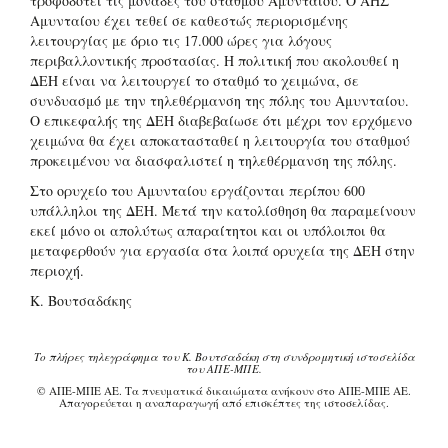
τροφοδοτεί τις μονάδες του σταθμού Αμυνταίου. Ο ΑΗΣ
Αμυνταίου έχει τεθεί σε καθεστώς περιορισμένης
λειτουργίας με όριο τις 17.000 ώρες για λόγους
περιβαλλοντικής προστασίας. Η πολιτική που ακολουθεί η
ΔΕΗ είναι να λειτουργεί το σταθμό το χειμώνα, σε
συνδυασμό με την τηλεθέρμανση της πόλης του Αμυνταίου.
Ο επικεφαλής της ΔΕΗ διαβεβαίωσε ότι μέχρι τον ερχόμενο
χειμώνα θα έχει αποκατασταθεί η λειτουργία του σταθμού
προκειμένου να διασφαλιστεί η τηλεθέρμανση της πόλης.
Στο ορυχείο του Αμυνταίου εργάζονται περίπου 600
υπάλληλοι της ΔΕΗ. Μετά την κατολίσθηση θα παραμείνουν
εκεί μόνο οι απολύτως απαραίτητοι και οι υπόλοιποι θα
μεταφερθούν για εργασία στα λοιπά ορυχεία της ΔΕΗ στην
περιοχή.
Κ. Βουτσαδάκης
Το πλήρες τηλεγράφημα του Κ. Βουτσαδάκη στη συνδρομητική ιστοσελίδα
του ΑΠΕ-ΜΠΕ.
© ΑΠΕ-ΜΠΕ ΑΕ. Τα πνευματικά δικαιώματα ανήκουν στο ΑΠΕ-ΜΠΕ ΑΕ.
Απαγορεύεται η αναπαραγωγή από επισκέπτες της ιστοσελίδας.