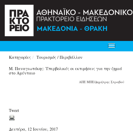
Toggle
navigation
Κατηγορίες
Τουρισμός / Περιβάλλον
Μ. Παναγιωτάκης: Υπερβολικές οι εκτιμήσεις για την ζημιά
στο Αμύνταιο
ΑΠΕ ΜΠΕ/Δημήτρης Στραβού
Tweet
Δευτέρα, 12 Ιουνίου, 2017