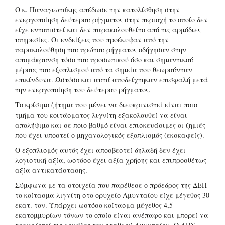
Ο κ. Παναγιωτάκης απέδωσε την κατολίσθηση στην
ενεργοποίηση δεύτερου ρήγματος στην περιοχή το οποίο δεν
είχε εντοπιστεί και δεν παρακολουθείτο από τις αρμόδιες
υπηρεσίες. Οι ενδείξεις που προέκυψαν από την
παρακολούθηση του πρώτου ρήγματος οδήγησαν στην
απομάκρυνση τόσο του προσωπικού όσο και σημαντικού
μέρους του εξοπλισμού από τα σημεία που θεωρούνταν
επικίνδυνα. Ωστόσο και αυτά αποδείχτηκαν επισφαλή μετά
την ενεργοποίηση του δεύτερου ρήγματος.
Το κρίσιμο ζήτημα που μένει να διευκρινιστεί είναι ποιο
τμήμα του κοιτάσματος λιγνίτη εξακολουθεί να είναι
απολήψιμο και σε ποιο βαθμό είναι επισκευάσιμες οι ζημιές
που έχει υποστεί ο μηχανολογικός εξοπλισμός (εκσκαφείς).
Ο εξοπλισμός αυτός έχει αποσβεστεί δηλαδή δεν έχει
λογιστική αξία, ωστόσο έχει αξία χρήσης και επιπροσθέτως
αξία αντικατάστασης.
Σύμφωνα με τα στοιχεία που παρέθεσε ο πρόεδρος της ΔΕΗ
το κοίτασμα λιγνίτη στο ορυχείο Αμυνταίου είχε μέγεθος 30
εκατ. τον. Υπάρχει ωστόσο κοίτασμα μέγεθος 4,5
εκατομμυρίων τόνων το οποίο είναι ανέπαφο και μπορεί να