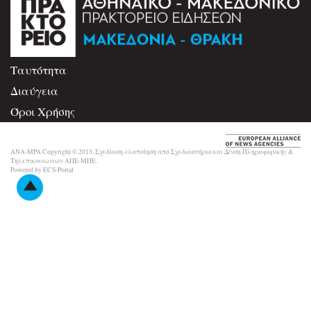
Ταυτότητα
Διαύγεια
Όροι Χρήσης
Επικοινωνία
ANA-MPA Copyright © 2013. Σχεδίαση-υλοποίηση από Σχεδιαστήριο και Δ/νση Πληροφορικής &
Τηλεπικοινωνιών ΑΠΕ-ΜΠΕ.
Powered by ECS-Portal