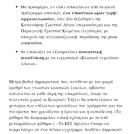
Θα προσφέρει, εν είδει αποκλίσεων από το κοινό
ένα υποσύνολο ωρών γερής
πρόγραμμα σπουδών,
αρχαιογλωσσίας
, στις δύο δεξιότητες της
Κατανόησης Γραπτού Λόγου (περισσότερο) και της
Παραγωγής Γραπτού Κειμένου (λιγότερο), με
στοιχεία της αγγλοσαξωνικής παράδοσης της prose
composition,
ουσιαστική
θα επιδιώξει να εξασφαλίσει
διασύνδεση
με τα ευρωπαϊκά «Κλασικά γυμνάσια-
λύκεια».
Μέτρο βαθιά δημοκρατικό, που, αντίθετα με τον μικρό
αριθμό των γνωστών κλασικών λυκείων, αβίαστα
απλώνεται σε κάθε άκρη της επικράτειας, ίσαμε το
τελευταίο χωριό, οι Κλασικές Τάξεις θα αποτελέσουν το
φυτώριο των επίλεκτων φιλολόγων του γράμματος και του
πνεύματος που χρειάζεται η έρευνα και η εκπαίδευση. (Το
μάθημα θα διαμορφώσει ειδική σχέση και με το από
μεταφράσεων μάθημα.) --Το ΚΕΓ δηλώνει έτοιμο να
συμμετάσχει σε ένα τέτοιο εγχείρημα: διαθέτει ψηφιακούς