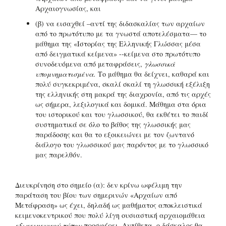
Αρχαιογνωσίας, και
(β) να εισαχθεί –αντί της διδασκαλίας των αρχαίων
από το πρωτότυπο με τα γνωστά αποτελέσματα— το
μάθημα της «Ιστορίας της Ελληνικής Γλώσσας μέσα
από δειγματικά κείμενα» --κείμενα στο πρωτότυπο
συνοδευόμενα από μεταφράσεις,
γλωσσικά
υπομνηματισμένα.
Το μάθημα θα δείχνει, καθαρά και
πολύ συγκεκριμένα, σκαλί σκαλί τη γλωσσική εξέλιξη
της ελληνικής στη μακρά της διαχρονία, από τις αρχές
ως σήμερα, λεξιλογικά και δομικά. Μάθημα στα όρια
του ιστορικού και του γλωσσικού, θα εκθέτει το παιδί
συστηματικά σε όλο το βάθος της γλωσσικής μας
παράδοσης και θα το εξοικειώνει με τον ζωντανό
διάλογο του γλωσσικού μας παρόντος με το γλωσσικό
μας παρελθόν.
Διευκρίνηση στο σημείο (α): δεν κρίνω ωφέλιμη την
παράταση του βίου των σημερινών «Αρχαίων από
Μετάφραση» ως έχει, δηλαδή ως μαθήματος αποκλειστικά
κειμενοκεντρικού που πολύ λίγη ουσιαστική αρχαιομάθεια
εξωκειμενικού τύπου
προσφέρει. Αντίθετα, ο δάσκαλος θα