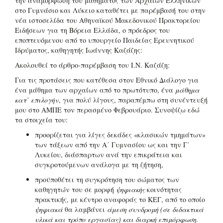
την αναμόρφωση του μαθήματος των Αρχαίων Ελληνικών
στο Γυμνάσιο και Λύκειο καταθέτει με παρέμβασή του στην
νέα ιστοσελίδα του Αθηναϊκού Μακεδονικού Πρακτορείου
Ειδήσεων για τη Βόρεια Ελλάδα, ο πρόεδρος του
εποπτευόμενου από το υπουργείο Παιδείας Ερευνητικού
Ιδρύματος, καθηγητής Ιωάννης Καζάζης:
Ακολουθεί το άρθρο-παρέμβαση του Ι.Ν. Καζάζη:
Για τις προτάσεις που κατέθεσα στον Εθνικό Διάλογο για
ένα μάθημα των αρχαίων από το πρωτότυπο, ένα
μάθημα
κατ’ επιλογήν
, για πολύ λίγους, παραπέμπω στη συνέντευξή
μου στο ΑΜΠΕ τον περασμένο Φεβρουάριο. Συνοψίζω εδώ
τα στοιχεία του:
προορίζεται για λίγες δεκάδες «κλασικών τμημάτων»
των τάξεων από την Α΄ Γυμνασίου ως και την Γ΄
Λυκείου, διάσπαρτων ανά την επικράτεια και
συγκροτούμενων ανάλογα με τη ζήτηση,
προϋποθέτει τη συγκρότηση του σώματος των
καθηγητών του σε μορφή
ψηφιακής
κοινότητας
πρακτικής, με κέντρο αναφοράς το ΚΕΓ, από το οποίο
ψηφιακά
θα λαμβάνει
άμεση συνδρομή (σε διδακτικά
υλικά και τρόπο εργασίας) και διαρκή επιμόρφωση
.