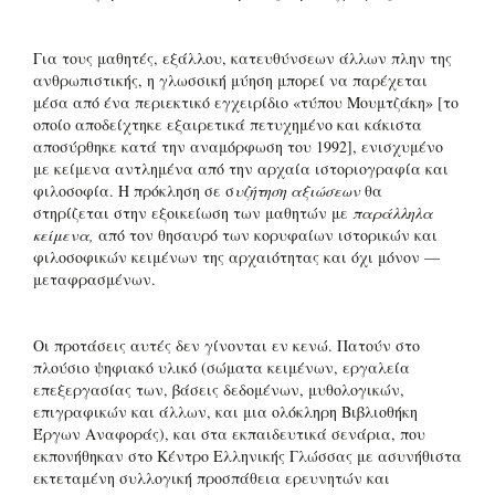
Για τους μαθητές, εξάλλου, κατευθύνσεων άλλων πλην της
ανθρωπιστικής, η γλωσσική μύηση μπορεί να παρέχεται
μέσα από ένα περιεκτικό εγχειρίδιο «τύπου Μουμτζάκη» [το
οποίο αποδείχτηκε εξαιρετικά πετυχημένο και κάκιστα
αποσύρθηκε κατά την αναμόρφωση του 1992], ενισχυμένο
με κείμενα αντλημένα από την αρχαία ιστοριογραφία και
φιλοσοφία. Η πρόκληση σε σ
υζήτηση αξιώσεων
θα
στηρίζεται στην εξοικείωση των μαθητών με
παράλληλα
κείμενα,
από τον θησαυρό των κορυφαίων ιστορικών και
φιλοσοφικών κειμένων της αρχαιότητας και όχι μόνον —
μεταφρασμένων.
Οι προτάσεις αυτές δεν γίνονται εν κενώ. Πατούν στο
πλούσιο ψηφιακό υλικό (σώματα κειμένων, εργαλεία
επεξεργασίας των, βάσεις δεδομένων, μυθολογικών,
επιγραφικών και άλλων, και μια ολόκληρη Βιβλιοθήκη
Έργων Αναφοράς), και στα εκπαιδευτικά σενάρια, που
εκπονήθηκαν στο Κέντρο Ελληνικής Γλώσσας με ασυνήθιστα
εκτεταμένη συλλογική προσπάθεια ερευνητών και