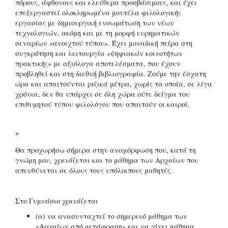
πόρους, άφθονους και ελεύθερα προσβάσιμους, και έχει
επεξεργαστεί ολοκληρωμένα μοντέλα φιλολογικής
εργασίας με δημιουργική ενσωμάτωση των νέων
τεχνολογιών, ακόμη και με τη μορφή ευρηματικών
σεναρίων «ανοιχτού τύπου». Έχει μοναδική πείρα στη
συγκρότηση και λειτουργία «ψηφιακών κοινοτήτων
πρακτικής» με αξιόλογα αποτελέσματα, που έχουν
προβληθεί και στη διεθνή βιβλιογραφία. Ζούμε την έσχατη
ώρα και απαιτούνται ριζικά μέτρα, χωρίς τα οποία, σε λίγα
χρόνια, δεν θα υπάρχει σε όλη χώρα ούτε δείγμα του
επιθυμητού τύπου φιλολόγου που απαιτούν οι καιροί.
*
Θα προχωρήσω σήμερα στην αναμόρφωση που, κατά τη
γνώμη μου, χρειάζεται και το μάθημα των Αρχαίων που
απευθύνεται σε όλους τους υπόλοιπους μαθητές.
Στο Γυμνάσιο χρειάζεται
(α) να ανασυνταχτεί το σημερινό μάθημα των
«Αρχαίων από μετάφραση» και να γίνει μάθημα