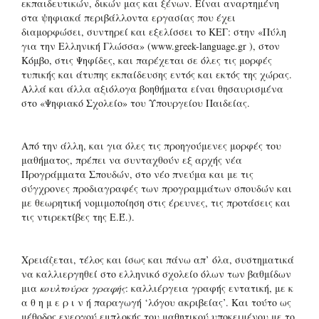
εκπαιδευτικών, δικών μας και ξένων. Είναι αναρτημένη
στα ψηφιακά περιβάλλοντα εργασίας που έχει
διαμορφώσει, συντηρεί και εξελίσσει το ΚΕΓ: στην «Πύλη
για την Ελληνική Γλώσσα» (www.greek-language.gr ), στον
Κόμβο, στις Ψηφίδες, και παρέχεται σε όλες τις μορφές
τυπικής και άτυπης εκπαίδευσης εντός και εκτός της χώρας.
Αλλά και άλλα αξιόλογα βοηθήματα είναι θησαυρισμένα
στο «Ψηφιακό Σχολείο» του Υπουργείου Παιδείας.
Από την άλλη, και για όλες τις προηγούμενες μορφές του
μαθήματος, πρέπει να συνταχθούν εξ αρχής νέα
Προγράμματα Σπουδών, στο νέο πνεύμα και με τις
σύγχρονες προδιαγραφές των προγραμμάτων σπουδών και
με θεωρητική νομιμοποίηση στις έρευνες, τις προτάσεις και
τις ντιρεκτίβες της Ε.Έ.).
Χρειάζεται, τέλος και ίσως και πάνω απ’ όλα, συστηματικά
να καλλιεργηθεί στο ελληνικό σχολείο όλων των βαθμίδων
μια
κουλτούρα γραφής
: καλλιέργεια γραφής εντατική, με κ
α θ η μ ε ρ ι ν ή παραγωγή ‘λόγου
ακριβείας’. Και τούτο ως
μέθοδος ενεργού εμπλοκής του μαθητικού υποκειμένου με το