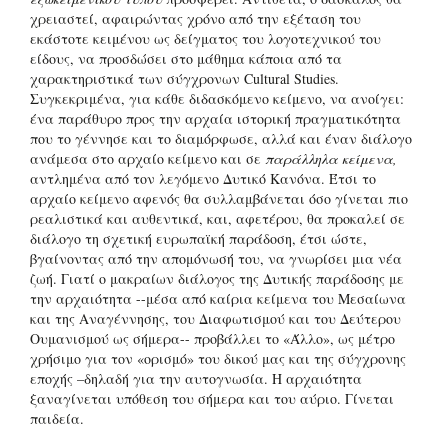
χρειαστεί, αφαιρώντας χρόνο από την εξέταση του
εκάστοτε κειμένου ως δείγματος του λογοτεχνικού του
είδους, να προσδώσει στο μάθημα κάποια από τα
χαρακτηριστικά των σύγχρονων Cultural Studies.
Συγκεκριμένα, για κάθε διδασκόμενο κείμενο, να ανοίγει:
ένα παράθυρο προς την αρχαία ιστορική πραγματικότητα
που το γέννησε και το διαμόρφωσε, αλλά και έναν διάλογο
ανάμεσα στο αρχαίο κείμενο και σε
παράλληλα κείμενα,
αντλημένα από τον λεγόμενο Δυτικό Κανόνα. Έτσι το
αρχαίο κείμενο αφενός θα συλλαμβάνεται όσο γίνεται πιο
ρεαλιστικά και αυθεντικά, και, αφετέρου, θα προκαλεί σε
διάλογο τη σχετική ευρωπαϊκή παράδοση, έτσι ώστε,
βγαίνοντας από την απομόνωσή του, να γνωρίσει μια νέα
ζωή. Γιατί ο μακραίων διάλογος της Δυτικής παράδοσης με
την αρχαιότητα --μέσα από καίρια κείμενα του Μεσαίωνα
και της Αναγέννησης, του Διαφωτισμού και του Δεύτερου
Ουμανισμού ως σήμερα-- προβάλλει το «Άλλο», ως μέτρο
χρήσιμο για τον «ορισμό» του δικού μας και της σύγχρονης
εποχής –δηλαδή για την αυτογνωσία. Η αρχαιότητα
ξαναγίνεται υπόθεση του σήμερα και του αύριο. Γίνεται
παιδεία.