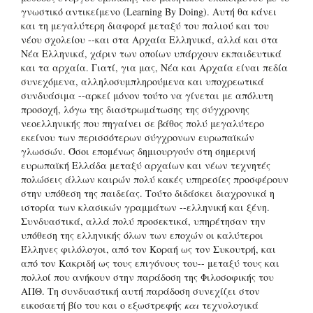
γνωστικό αντικείμενο (Learning By Doing). Αυτή θα κάνει
και τη μεγαλύτερη διαφορά μεταξύ του παλιού και του
νέου σχολείου --και στα Αρχαία Ελληνικά, αλλά και στα
Νέα Ελληνικά, χάριν των οποίων υπάρχουν εκπαιδευτικά
και τα αρχαία. Γιατί, για μας, Νέα και Αρχαία είναι πεδία
συνεχόμενα, αλληλοσυμπληρούμενα και υποχρεωτικά
συνδυάσιμα --αρκεί μόνον τούτο να γίνεται με απόλυτη
προσοχή, λόγω της διαστρωμάτωσης της σύγχρονης
νεοελληνικής που πηγαίνει σε βάθος πολύ μεγαλύτερο
εκείνου των περισσότερων σύγχρονων ευρωπαϊκών
γλωσσών. Όσοι επομένως δημιουργούν στη σημερινή
ευρωπαϊκή Ελλάδα μεταξύ αρχαίων και νέων τεχνητές
πολώσεις άλλων καιρών πολύ κακές υπηρεσίες προσφέρουν
στην υπόθεση της παιδείας. Τούτο διδάσκει διαχρονικά η
ιστορία των κλασικών γραμμάτων --ελληνική και ξένη.
Συνδυαστικά, αλλά πολύ προσεκτικά, υπηρέτησαν την
υπόθεση της ελληνικής όλων των εποχών οι καλύτεροι
Έλληνες φιλόλογοι, από τον Κοραή ως τον Συκουτρή, και
από τον Κακριδή ως τους επιγόνους του-- μεταξύ τους και
πολλοί που ανήκουν στην παράδοση της Φιλοσοφικής του
ΑΠΘ. Τη συνδυαστική αυτή παράδοση συνεχίζει στον
εικοσαετή βίο του και ο εξωστρεφής
και
τεχνολογικά