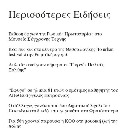
Περισσότερες Ειδήσεις
Έκθεση έργων της Ρωσικής Πρωτοπορίας στο
Μουσείο Σύγχρονης Τέχνης
Ένα πικ-νικ στο κέντρο της Θεσσαλονίκης-To urban
festival στην Ρωμαϊκή αγορά
Αυλαία ανοίγουν σήμερα οι “Γιορτές Παλιάς
Ξάνθης”
“Έφυγε” σε ηλικία 81 ετών ο ομότιμος καθηγητής του
ΑΠΘ Ευάγγελος Πετρούνιας
O σύλλογος γονέων του 5ου Δημοτικού Σχολείου
Συκεών καταδικάζει τα γεγονότα στο Ωραιόκαστρο
Για 58η χρονιά παρούσα η ΚΟΘ στη μουσική ζωή της
πόλης