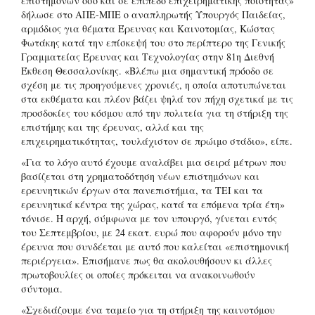
επιστημόνων όσο και σε επίπεδο επιχειρηματικής ποιότητας»
δήλωσε στο ΑΠΕ-ΜΠΕ ο αναπληρωτής Υπουργός Παιδείας,
αρμόδιος για θέματα Έρευνας και Καινοτομίας, Κώστας
Φωτάκης κατά την επίσκεψή του στο περίπτερο της Γενικής
Γραμματείας Έρευνας και Τεχνολογίας στην 81η Διεθνή
Έκθεση Θεσσαλονίκης. «Βλέπω μια σημαντική πρόοδο σε
σχέση με τις προηγούμενες χρονιές, η οποία αποτυπώνεται
στα εκθέματα και πλέον βάζει ψηλά τον πήχη σχετικά με τις
προσδοκίες του κόσμου από την πολιτεία για τη στήριξη της
επιστήμης και της έρευνας, αλλά και της
επιχειρηματικότητας, τουλάχιστον σε πρώιμο στάδιο», είπε.
«Για το λόγο αυτό έχουμε αναλάβει μια σειρά μέτρων που
βασίζεται στη χρηματοδότηση νέων επιστημόνων και
ερευνητικών έργων στα πανεπιστήμια, τα ΤΕΙ και τα
ερευνητικά κέντρα της χώρας, κατά τα επόμενα τρία έτη»
τόνισε. Η αρχή, σύμφωνα με τον υπουργό, γίνεται εντός
του Σεπτεμβρίου, με 24 εκατ. ευρώ που αφορούν μόνο την
έρευνα που συνδέεται με αυτό που καλείται «επιστημονική
περιέργεια». Επισήμανε πως θα ακολουθήσουν κι άλλες
πρωτοβουλίες οι οποίες πρόκειται να ανακοινωθούν
σύντομα.
«Σχεδιάζουμε ένα ταμείο για τη στήριξη της καινοτόμου