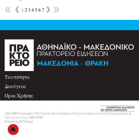
1
2
3
4
5
6
7
Ταυτότητα
Διαύγεια
Όροι Χρήσης
Επικοινωνία
ANA-MPA Copyright © 2013. Σχεδίαση-υλοποίηση από Σχεδιαστήριο και Δ/νση Πληροφορικής &
Τηλεπικοινωνιών ΑΠΕ-ΜΠΕ.
Powered by ECS-Portal