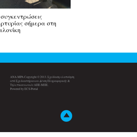
 συγκεντρώσεις
ρτυρίας σήμερα στη
αλονίκη
ANA-MPA Copyright © 2013. Σχεδίαση-υλοποίηση
από Σχεδιαστήριο και Δ/νση Πληροφορικής &
Τηλεπικοινωνιών ΑΠΕ-ΜΠΕ.
Powered by ECS-Portal