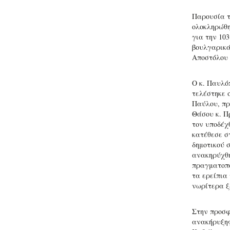
Παρουσία τ
ολοκληρώθη
για την 10
βουλγαρικά
Αποστόλου
Ο κ. Παυλό
τελέστηκε 
Παύλου, πρ
Θάσου κ. Π
τον υποδέχ
κατέθεσε σ
δημοτικού 
ανακηρύχθη
πραγματοπο
τα ερείπια
νωρίτερα ξ
Στην προσφ
ανακήρυξης