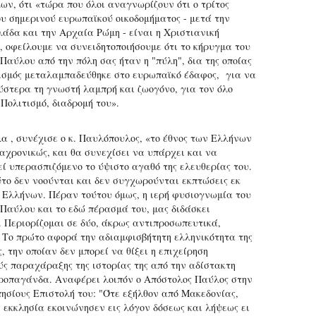
ων, ότι «τώρα που όλοι αναγνωρίζουν ότι ο τρίτος
υ σημερινού ευρωπαϊκού οικοδομήματος - μετά την
άδα και την Αρχαία Ρώμη - είναι η Χριστιανική
, οφείλουμε να συνειδητοποιήσουμε ότι το κήρυγμα του
Παύλου από την πόλη σας ήταν η "πύλη", δια της οποίας
ισμός μεταλαμπαδεύθηκε στο ευρωπαϊκό έδαφος, για να
ύστερα τη γνωστή λαμπρή και ζωογόνο, για τον όλο
Πολιτισμό, διαδρομή του».
λα , συνέχισε ο κ. Παυλόπουλος, «το έθνος των Ελλήνων
ιαχρονικώς, και θα συνεχίσει να υπάρχει και να
ί υπερασπιζόμενο το ύψιστο αγαθό της ελευθερίας του.
ύτο δεν νοούνται και δεν συγχωρούνται εκπτώσεις εκ
 Ελλήνων. Πέραν τούτου όμως, η ιερή φυσιογνωμία του
Παύλου και το εδώ πέρασμά του, μας διδάσκει
 Περιορίζομαι σε δύο, άκρως αντιπροσωπευτικά,
 Το πρώτο αφορά την αδιαμφισβήτητη ελληνικότητα της
 την οποίαν δεν μπορεί να θίξει η επιχείρηση
ύς παραχάραξης της ιστορίας της από την αδίστακτη
ροπαγάνδα. Αναφέρει λοιπόν ο Απόστολος Παύλος στην
πησίους Επιστολή του: "Ότε εξήλθον από Μακεδονίας,
ι εκκλησία εκοινώνησεν εις λόγον δόσεως και λήψεως ει