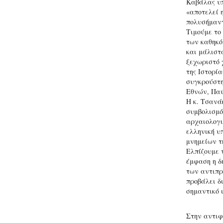
Καβάλας υπ
«αποτελεί 
πολυσήμαντ
Τιμούμε το
των καθηκό
και μάλιστ
ξεχωριστό 
της Ιστορία
συγκρούστη
Εθνών, Παύ
Η κ. Τσανά
συμβολισμό
αρχαιολογι
ελληνική υ
μνημείων τ
Ελπίζουμε 
έμφαση η δ
των αντιπρ
προβάλει δ
σημαντικό 
Στην αντιφ