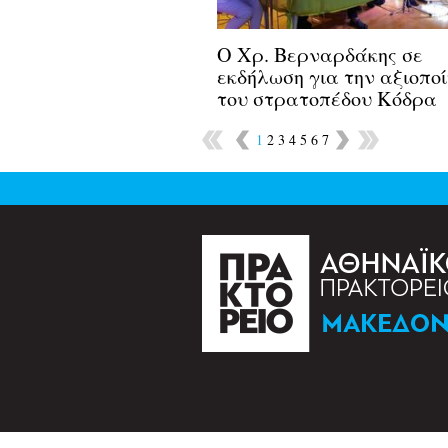
Ο Χρ. Βερναρδάκης σε
εκδήλωση για την αξιοπο
του στρατοπέδου Κόδρα
1
2
3
4
5
6
7