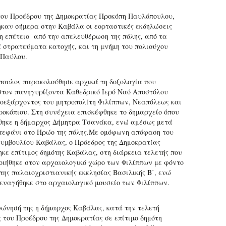
ου Προέδρου της Δημοκρατίας Προκόπη Παυλόπουλου,
καν σήμερα στην Καβάλα οι εορταστικές εκδηλώσεις
3η επέτειο από την απελευθέρωση της πόλης, από τα
 στρατεύματα κατοχής, και τη μνήμη του πολιούχου
 Παύλου.
πουλος παρακολούθησε αρχικά τη δοξολογία που
στον πανηγυρίζοντα Καθεδρικό Ιερό Ναό Αποστόλου
οεξάρχοντος του μητροπολίτη Φιλίππων, Νεαπόλεως και
ροκόπιου. Στη συνέχεια επισκέφθηκε το δημαρχείο όπου
θηκε η δήμαρχος Δήμητρα Τσανάκα, ενώ αμέσως μετά
τεφάνι στο Ηρώο της πόλης.Με ομόφωνη απόφαση του
συμβουλίου Καβάλας, ο Πρόεδρος της Δημοκρατίας
κε επίτιμος δημότης Καβάλας, στη διάρκεια τελετής που
ιήθηκε στον αρχαιολογικό χώρο των Φιλίππων με φόντο
 της παλαιοχριστιανικής εκκλησίας Βασιλικής Β΄, ενώ
εναγήθηκε στο αρχαιολογικό μουσείο των Φιλίππων.
ώνησή της η δήμαρχος Καβάλας, κατά την τελετή
 του Προέδρου της Δημοκρατίας σε επίτιμο δημότη