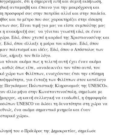
ογράμμισε, ότι η σημερινή λιτή και σεμνή εκδήλωση,
ηθική ανταμοιβή και έπαινο για την μακρόχρονη και
η προσφορά σας στην πατρίδα αλλά και στην παιδεία.
 ήθος και το μέτρο που σας χαρακτηρίζει στην άσκηση
ντων σας. Είναι τιμή για μας να είστε συμπολίτης μας
α η ανακήρυξή σας να γίνεται γνωστή εδώ, σε έναν
χώρο. Εδώ, όπου χτυπά η καρδιά της Χριστιανοσύνης και
ς. Εδώ, όπου άλλαξε η μοίρα του κόσμου. Εδώ, όπου
καν πολιτισμοί και ιδέες. Εδώ, όπου ο Απόστολος των
λος, κήρυξε τον θείο λόγο.
κα τόνισε ακόμα πως η τελετή αυτή έχει έναν ακόμα
, καθώς όπως είπε, «αναδεικνύει τον τόπο αυτό, τον
κό χώρο των Φιλίππων, ενισχύοντας έτσι την επίσημη
ποψηφιότητα, για ένταξη των Φιλίππων στον κατάλογο
ης Παγκόσμιας Πολιτιστικής Κληρονομιάς της UNESCO».
τον άλλο μήνα στην Κωνσταντινούπολη, σημείωσε με
ήμαρχος, «η κοινή συλλογική να ευοδωθεί, η ψηφοφορία
οσώπων UNESCO να δώσει τη δυνατότητα στη χώρα να
ιεθνώς, ένα ακόμα σημαντικό μνημείο και έναν
ιστορικό χώρο».
ώνησή του ο Πρόεδρος της Δημοκρατίας, σημείωσε