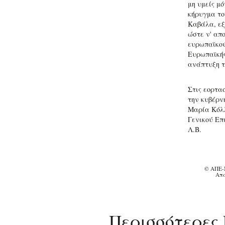
μη υμείς μ
κήρυγμα το
Καβάλα, εξ
ώστε ν' απ
ευρωπαϊκού 
Ευρωπαϊκής
ανάπτυξη τ
Στις εορτα
την κυβέρν
Μαρία Κόλλ
Γενικού Επ
Λ.Β.
© ΑΠΕ-
Απα
Περισσότερες 