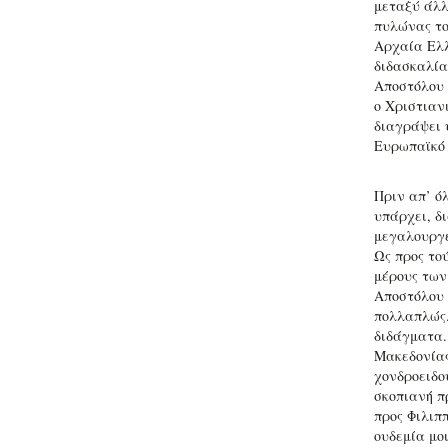
μεταξύ άλλ
πυλώνας το
Αρχαία Ελλ
διδασκαλία
Αποστόλου 
ο Χριστιαν
διαγράψει 
Ευρωπαϊκό 
Πριν απ’ ό
υπάρχει, δ
μεγαλουργε
Ως προς το
μέρους των
Αποστόλου 
πολλαπλώς.
διδάγματα.
Μακεδονίας,
χονδροειδο
σκοπιανή π
προς Φιλιπ
ουδεμία μο