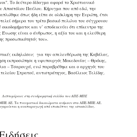
όνοι". Το δεύτερο δίδαγμα αφορά το Χριστιανικό
υ Αποστόλου Παύλου. Κήρυγμα που από εδώ, την
απλώθηκε όπως ήδη είπα σε ολόκληρη την Ευρώπη, έτσι
οτελεί σήμερα τον τρίτο βασικό πυλώνα του σύγχρονου
οικοδομήματος και ν’ αποδεικνύει ότι επίκεντρο της
 Ένωσης είναι ο άνθρωπος, η αξία του και η ελεύθερη
ης προσωπικότητάς του».
στικές εκδηλώσεις για την απελευθέρωση της Καβάλας,
ηση εκπροσώπησε η υφυπουργός Μακεδονίας – Θράκης,
ια – Τσαρουχά, ενώ παραβρέθηκε και ο αρχηγός του
ιτελείου Στρατού, αντιστράτηγος, Βασίλειος Τελίδης.
Λεπτομέρειες στη συνδρομητική σελίδα του ΑΠΕ-ΜΠΕ
ΜΠΕ ΑΕ. Τα πνευματικά δικαιώματα ανήκουν στο ΑΠΕ-ΜΠΕ ΑΕ.
γορεύεται η αναπαραγωγή από επισκέπτες της ιστοσελίδας.
Ειδήσεις