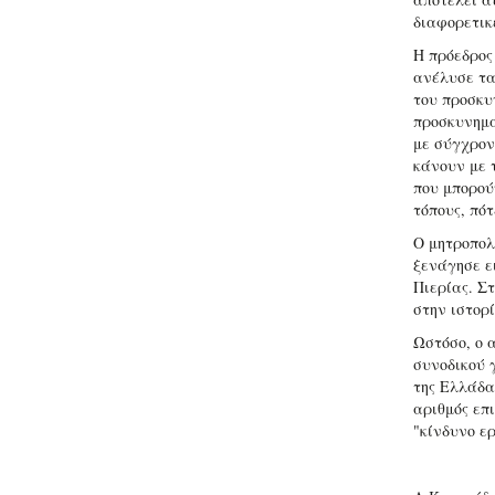
διαφορετικ
Η πρόεδρος
ανέλυσε τα
του προσκυ
προσκυνημα
με σύγχρον
κάνουν με 
που μπορού
τόπους, πό
Ο μητροπολ
ξενάγησε ε
Πιερίας. Σ
στην ιστορ
Ωστόσο, ο 
συνοδικού 
της Ελλάδα
αριθμός επ
"κίνδυνο ερ