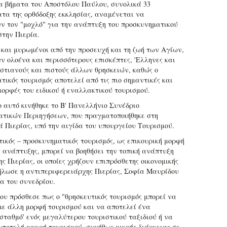
α βήματα του Αποστόλου Παύλου, συνολικά 33
τα της ορθόδοξης εκκλησίας, αναμένεται να
ν τον "μοχλό" για την ανάπτυξη του προσκυνηματικού
στην Πιερία.
ί και μυρωμένοι από την προσευχή και τη ζωή των Αγίων,
ν ολοένα και περισσότερους επισκέπτες, 'Ελληνες και
ιστιανούς και πιστούς άλλων θρησκειών, καθώς ο
τικός τουρισμός αποτελεί από τις πιο σημαντικές και
μορφές του ειδικού ή εναλλακτικού τουρισμού.
ο αυτό κινήθηκε το Β' Πανελλήνιο Συνέδριο
τικών Περιηγήσεων, που πραγματοποιήθηκε στη
 Πιερίας, υπό την αιγίδα του υπουργείου Τουρισμού.
τικός – προσκυνηματικός τουρισμός, ως επικουρική μορφή
ς ανάπτυξης, μπορεί να βοηθήσει την τοπική ανάπτυξη
ς Πιερίας, οι οποίες χρήζουν επιπρόσθετης οικονομικής
ήλωσε η αντιπεριφερειάρχης Πιερίας, Σοφία Μαυρίδου
ια του συνεδρίου.
ου πρόσθεσε πως ο "θρησκευτικός τουρισμός μπορεί να
με άλλη μορφή τουρισμού και να αποτελεί ένα
 σταθμό' ενός μεγαλύτερου τουριστικού ταξιδιού ή να
υτοτελή μορφή τουρισμού, συνήθως μικρής διάρκειας σε