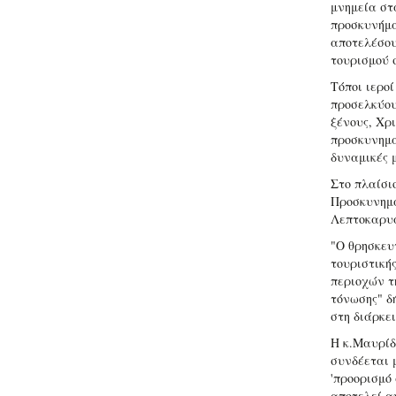
μνημεία στ
προσκυνήμα
αποτελέσου
τουρισμού 
Τόποι ιερο
προσελκύου
ξένους, Χρ
προσκυνημα
δυναμικές 
Στο πλαίσι
Προσκυνημα
Λεπτοκαρυά
"Ο θρησκευ
τουριστική
περιοχών τη
τόνωσης" δ
στη διάρκε
Η κ.Μαυρίδ
συνδέεται 
'προορισμό
αποτελεί α