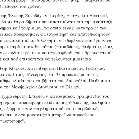
ές εποχές του χρόνου".
 της 'Ενωσης Ξενοδόχων Πιερίας, Ευαγγελία Ξυπτερά,
 βασικότερα βήματα που απαιτούνται για την ανάπτυξη
νηματικού τουρισμού, τα οποία είναι: καταγραφή των
τικών προορισμών, φωτογράφηση και αποτύπωση τους
ο ψηφιακό τρόπο, συλλογή των δεδομένων που έχουν να
την ιστορία του κάθε τόπου (παραδόσεις, θαύματα), ώρες
ν οι ενδιαφερόμενοι να επισκεφθούν τους θρησκευτικούς
τε και πού επιτρέπεται να τελούνται μυστήρια.
ίτης Κίτρους, Κατερίνης και Πλαταμώνας, Γεώργιος,
ικονικά τους σύνεδρους στα 33 προσκυνήματα της
τάθηκε ιδιαίτερα στα βήματα του Αποστόλου Παύλου και
ία της Μονής Αγίου Διονυσίου εν Ολύμπω.
αρχιμανδρίτης Σπυρίδων Κατραμάδος, γραμματέας του
γραφείου προσκηνυματικών περιηγήσεων της Εκκλησίας
ς, εξέφρασε τον προβληματισμό ότι ο υπερβολικός
ισκεπτών στα μοναστήρια μπορεί να προκαλέσει
ημοποίησης".