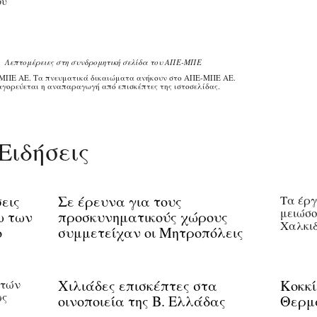
ου
Λεπτομέρειες στη συνδρομητική σελίδα του ΑΠΕ-ΜΠΕ
ΜΠΕ ΑΕ. Τα πνευματικά δικαιώματα ανήκουν στο ΑΠΕ-ΜΠΕ ΑΕ.
γορεύεται η αναπαραγωγή από επισκέπτες της ιστοσελίδας.
Ειδήσεις
σεις
Σε έρευνα για τους
Τα έργ
μειώσο
ω των
προσκυνηματικούς χώρους
Χαλκιδ
ο
συμμετείχαν οι Μητροπόλεις
πτών
Χιλιάδες επισκέπτες στα
Κοκκί
ως
οινοποιεία της Β. Ελλάδας
Θερμ