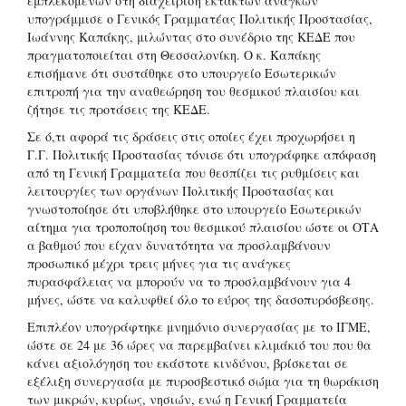
εμπλεκόμενων στη διαχείριση εκτάκτων αναγκών
υπογράμμισε ο Γενικός Γραμματέας Πολιτικής Προστασίας,
Ιωάννης Καπάκης, μιλώντας στο συνέδριο της ΚΕΔΕ που
πραγματοποιείται στη Θεσσαλονίκη. Ο κ. Καπάκης
επισήμανε ότι συστάθηκε στο υπουργείο Εσωτερικών
επιτροπή για την αναθεώρηση του θεσμικού πλαισίου και
ζήτησε τις προτάσεις της ΚΕΔΕ.
Σε ό,τι αφορά τις δράσεις στις οποίες έχει προχωρήσει η
Γ.Γ. Πολιτικής Προστασίας τόνισε ότι υπογράφηκε απόφαση
από τη Γενική Γραμματεία που θεσπίζει τις ρυθμίσεις και
λειτουργίες των οργάνων Πολιτικής Προστασίας και
γνωστοποίησε ότι υποβλήθηκε στο υπουργείο Εσωτερικών
αίτημα για τροποποίηση του θεσμικού πλαισίου ώστε οι ΟΤΑ
α βαθμού που είχαν δυνατότητα να προσλαμβάνουν
προσωπικό μέχρι τρεις μήνες για τις ανάγκες
πυρασφάλειας να μπορούν να το προσλαμβάνουν για 4
μήνες, ώστε να καλυφθεί όλο το εύρος της δασοπυρόσβεσης.
Επιπλέον υπογράφτηκε μνημόνιο συνεργασίας με το ΙΓΜΕ,
ώστε σε 24 με 36 ώρες να παρεμβαίνει κλιμάκιό του που θα
κάνει αξιολόγηση του εκάστοτε κινδύνου, βρίσκεται σε
εξέλιξη συνεργασία με πυροσβεστικό σώμα για τη θωράκιση
των μικρών, κυρίως, νησιών, ενώ η Γενική Γραμματεία