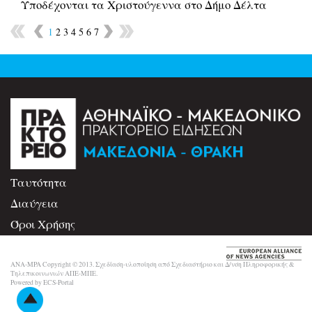
Υποδέχονται τα Χριστούγεννα στο Δήμο Δέλτα
1
2
3
4
5
6
7
Ταυτότητα
Διαύγεια
Όροι Χρήσης
Επικοινωνία
ANA-MPA Copyright © 2013. Σχεδίαση-υλοποίηση από Σχεδιαστήριο και Δ/νση Πληροφορικής &
Τηλεπικοινωνιών ΑΠΕ-ΜΠΕ.
Powered by ECS-Portal