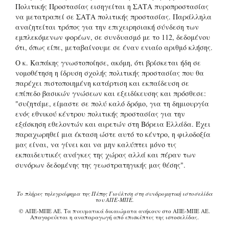
Πολιτικής Προστασίας εισηγείται η ΣΑΤΑ πυροπροστασίας
να μετατραπεί σε ΣΑΤΑ πολιτικής προστασίας. Παράλληλα
αναζητείται τρόπος για την επιχειρησιακή σύνδεση των
εμπλεκόμενων φορέων, σε συνδυασμό με το 112, δεδομένου
ότι, όπως είπε, μεταβαίνουμε σε έναν ενιαίο αριθμό κλήσης.
Ο κ. Καπάκης γνωστοποίησε, ακόμη, ότι βρίσκεται ήδη σε
νομοθέτηση η ίδρυση σχολής πολιτικής προστασίας που θα
παρέχει πιστοποιημένη κατάρτιση και εκπαίδευση σε
επίπεδο βασικών γνώσεων και εξειδίκευσης και πρόσθεσε:
"συζητάμε, είμαστε σε πολύ καλό δρόμο, για τη δημιουργία
ενός εθνικού κέντρου πολιτικής προστασίας για την
εξάσκηση εθελοντών και αιρετών στη Βόρεια Ελλάδα. Έχει
παραχωρηθεί μια έκταση ώστε αυτό το κέντρο, η φιλοδοξία
μας είναι, να γίνει και να μην καλύπτει μόνο τις
εκπαιδευτικές ανάγκες της χώρας αλλά και πέραν των
συνόρων δεδομένης της γεωστρατηγικής μας θέσης".
Το πλήρες τηλεγράφημα της Πέπης Γιούλτση στη συνδρομητική ιστοσελίδα
του ΑΠΕ-ΜΠΕ.
© ΑΠΕ-ΜΠΕ ΑΕ. Τα πνευματικά δικαιώματα ανήκουν στο ΑΠΕ-ΜΠΕ ΑΕ.
Απαγορεύεται η αναπαραγωγή από επισκέπτες της ιστοσελίδας.