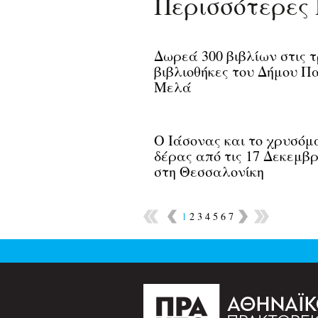
Περισσότερες 
Δωρεά 300 βιβλίων στις τ
βιβλιοθήκες του Δήμου Π
Μελά
O Ιάσονας και το χρυσό
δέρας από τις 17 Δεκεμβρ
στη Θεσσαλονίκη
1
2
3
4
5
6
7