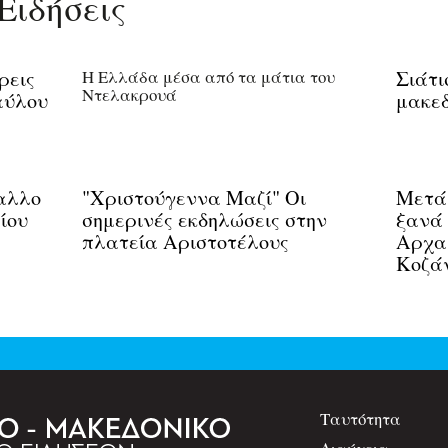
Ειδήσεις
ρεις
Η Ελλάδα μέσα από τα μάτια του
Σιάτι
Ντελακρουά
αύλου
μακεδ
μαλλο
"Χριστούγεννα Μαζί" Οι
Μετά 
ίου
σημερινές εκδηλώσεις στην
ξανά 
πλατεία Αριστοτέλους
Αρχα
Κοζά
Ταυτότητα