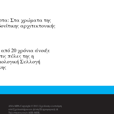
στα: Στα χρώματα της
ονίτικης αρχιτεκτονικής
από 20 χρόνια άνοιξε
τις πύλες της η
ιολογική Συλλογή
νης
ANA-MPA Copyright © 2013. Σχεδίαση-υλοποίηση
από Σχεδιαστήριο και Δ/νση Πληροφορικής &
Τηλεπικοινωνιών ΑΠΕ-ΜΠΕ.