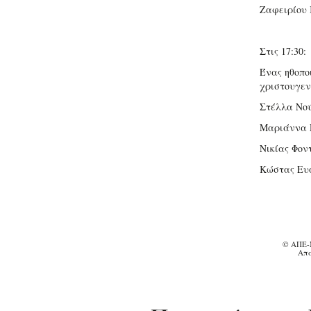
Ζαφειρίου 
Στις 17:30:
Ένας ηθοπο
χριστουγεν
Στέλλα Νού
Μαριάννα 
Νικίας Φον
Κώστας Ευα
© ΑΠΕ-
Απα