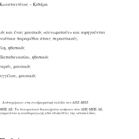
Κωνσταντίνος – Κιθάρα
ιός και ένας μουσικός «συνωμοτούν» και αφηγούνται
νιάτικα παραμύθια στους περαστικούς.
λη, ηθοποιός
Παπαθανασίου, ηθοποιός
ταράς, μουσικός
γγέλου, μουσικός
Λεπτομέρειες στη συνδρομητική σελίδα του ΑΠΕ-ΜΠΕ
ΜΠΕ ΑΕ. Τα πνευματικά δικαιώματα ανήκουν στο ΑΠΕ-ΜΠΕ ΑΕ.
γορεύεται η αναπαραγωγή από επισκέπτες της ιστοσελίδας.