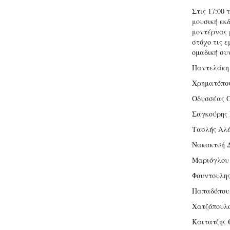
Στις 17:00
μουσική εκ
μοντέρνας 
στόχο τις ε
ομαδική συ
Παντελάκη
Χρηματόπου
Οδυσσέας Ο
Σαγκούρης 
Τασλής Αλ
Νακακτσή Δ
Μαριόγλου
Φουντουλης
Παπαδόπου
Χατζόπουλο
Καιτατζης 