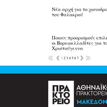
Νέα αρχή για το χιονοδρ
του Φαλακρού
Ποιους προορισμούς επιλ
οι Βορειοελλαδίτες για τ
Χριστούγεννα
1
2
3
4
5
6
7