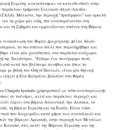
ολική Ευρώπη, αναγκάστηκαν να κατευθυνθούν στην
υ παράκτιου τμήματος Γαλλικού-Αξιού-Λουδία-
(ΓΑΛΑ). Μάλιστα, την περιοχή "προτίμησαν" και αρκετά
 για τη χώρα μας είδη, που αναπαράγονται στη
α και τη Σιβηρία και εμφανίζονται σπάνια στη Βόρεια
 ανακοίνωση του Φορέα Διαχείρισης Δέλτα Αξιού-
ιάκμονα, το πιο σπάνιο πουλί που παρατηρήθηκε και
ηκε είναι μία χιονόπαπια, στο παράκτιο ανάχωμα,
χή της Χαλάστρας. "Είδαμε ένα πανέμορφο παπί,
ό από αυτά που βλέπουμε συνήθως και όπως το
αμε με βάση τον Οδηγό Πουλιών, είναι μία θηλυκή
» εξηγεί η Εύα Κατράνα, βιολόγος στο Φορέα
.
ια Clangula hyemalis χρησιμοποιεί ως τόπο αναπαραγωγής
οπους σε τούνδρες, αλλά και παράκτιες περιοχές και
εινές λίμνες στο βόρειο Ατλαντικό, την Αλάσκα, το
αδά, τη βόρεια Ευρώπη και τη Ρωσία. Είναι είδος
τικό που διαχειμάζει κατά μήκος των ανατολικών και
τών της βόρειας Αμερικής, στην περιοχή των Μεγάλων
ν Καναδά, στις ακτές της Βόρειας Ευρώπης και της