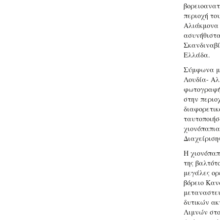
βορειοανατ
περιοχή το
Αλιάκμονα 
ασυνήθιστα
Σκανδιναβί
Ελλάδα.
Σύμφωνα με
Λουδία- Αλ
φωτογραφήθ
στην περιο
διαφορετικ
ταυτοποιήσ
χιονόπαπια
Διαχείρισης
Η χιονόπαπ
της βαλτότ
μεγάλες ορ
βόρειο Καν
μεταναστευ
δυτικών ακ
Λιμνών στο