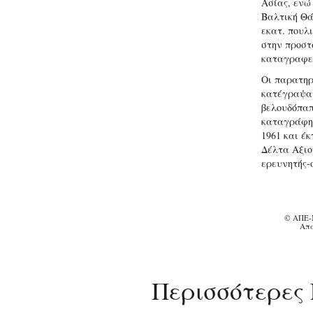
Ασίας, ενώ 
Βαλτική Θά
εκατ. πουλι
στην προστ
καταγραφεί 
Οι παρατηρ
κατέγραψαν
βελουδόπαπ
καταγράφηκ
1961 και έ
Δέλτα Αξιο
ερευνητής-
© ΑΠΕ-
Απα
Περισσότερες 