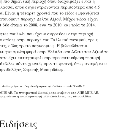
η πιο σημαντική περιοχή όπου διαχειμάζει είναι η
λασσα, όπου συγκεντρώνονται περισσότερα από 4,5
ά. Είναι η τέταρτη χρονιά που το είδος εμφανίζεται
ατευόμενη περιοχή Δέλτα Αξιού. Μέχρι τώρα είχαν
δύο άτομα το 2008, ένα το 2010, και τρία το 2014.
ητές πουλιών που έχουν συρρεύσει στην περιοχή
 επίσης στην περιοχή του Γαλλικού ποταμού, τρεις
ιες, είδος τρωτό παγκοσμίως. Η βελουδόπαπια
ε για πρώτη φορά στην Ελλάδα στο Δέλτα του Αξιού το
κτοτε έχει καταγραφεί στην προστατευόμενη περιοχή
ύ άλλες πέντε χρονιές πριν τη φετινή, όπως αναφέρει ο
ορνιθολόγος Στρατής Μπουρδάκης.
Λεπτομέρειες στη συνδρομητική σελίδα του ΑΠΕ-ΜΠΕ
ΜΠΕ ΑΕ. Τα πνευματικά δικαιώματα ανήκουν στο ΑΠΕ-ΜΠΕ ΑΕ.
γορεύεται η αναπαραγωγή από επισκέπτες της ιστοσελίδας.
Ειδήσεις