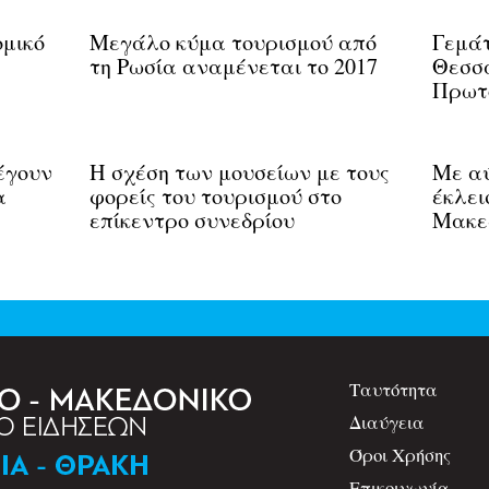
ομικό
Μεγάλο κύμα τουρισμού από
Γεμάτ
τη Ρωσία αναμένεται το 2017
Θεσσα
Πρωτ
έγουν
Η σχέση των μουσείων με τους
Με αύ
α
φορείς του τουρισμού στο
έκλει
επίκεντρο συνεδρίου
Μακε
Ταυτότητα
Διαύγεια
Όροι Χρήσης
Επικοινωνία