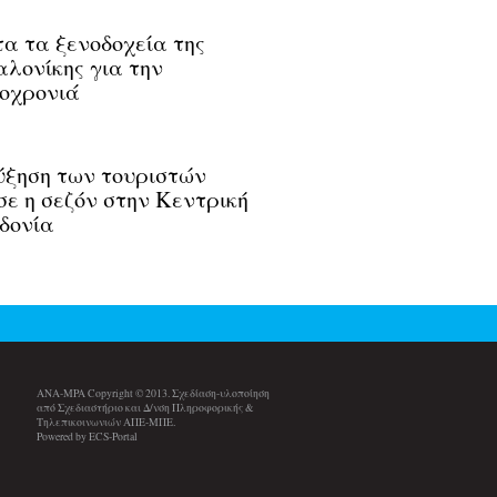
α τα ξενοδοχεία της
λονίκης για την
οχρονιά
ξηση των τουριστών
σε η σεζόν στην Κεντρική
δονία
ANA-MPA Copyright © 2013. Σχεδίαση-υλοποίηση
από Σχεδιαστήριο και Δ/νση Πληροφορικής &
Τηλεπικοινωνιών ΑΠΕ-ΜΠΕ.
Powered by ECS-Portal