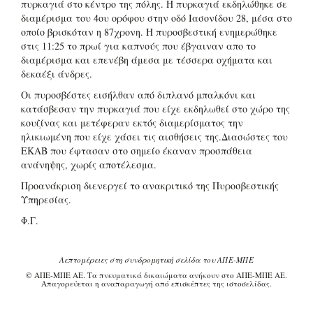
πυρκαγιά στο κέντρο της πόλης. Η πυρκαγιά εκδηλώθηκε σε
διαμέρισμα του 4ου ορόφου στην οδό Ιασονίδου 28, μέσα στο
οποίο βρισκόταν η 87χρονη. Η πυροσβεστική ενημερώθηκε
στις 11:25 το πρωί για καπνούς που έβγαιναν απο το
διαμέρισμα και επενέβη άμεσα με τέσσερα οχήματα και
δεκαέξι άνδρες.
Οι πυροσβέστες εισήλθαν από διπλανό μπαλκόνι και
κατάσβεσαν την πυρκαγιά που είχε εκδηλωθεί στο χώρο της
κουζίνας και μετέφεραν εκτός διαμερίσματος την
ηλικιωμένη που είχε χάσει τις αισθήσεις της.Διασώστες του
ΕΚΑΒ που έφτασαν στο σημείο έκαναν προσπάθεια
ανάνηψης, χωρίς αποτέλεσμα.
Προανάκριση διενεργεί το ανακριτικό της Πυροσβεστικής
Υπηρεσίας.
Φ.Γ.
Λεπτομέρειες στη συνδρομητική σελίδα του ΑΠΕ-ΜΠΕ
© ΑΠΕ-ΜΠΕ ΑΕ. Τα πνευματικά δικαιώματα ανήκουν στο ΑΠΕ-ΜΠΕ ΑΕ.
Απαγορεύεται η αναπαραγωγή από επισκέπτες της ιστοσελίδας.