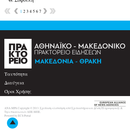
1
2
3
4
5
6
7
Ταυτότητα
Διαύγεια
Όροι Χρήσης
Επικοινωνία
ANA-MPA Copyright © 2013. Σχεδίαση-υλοποίηση από Σχεδιαστήριο και Δ/νση Πληροφορικής &
Τηλεπικοινωνιών ΑΠΕ-ΜΠΕ.
Powered by ECS-Portal