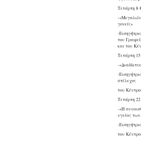
Τετάρτη 8 
-«Μεγαλώνο
γονείς»
-Εισηγήτρι
του Γραφεί
και του Κέ
Τετάρτη 15
-«Διαδίκτυ
-Εισηγήτρι
στέλεχος
του Κέντρο
Τετάρτη 22
-«Η συναισ
υγείας των
-Εισηγήτρι
του Κέντρο