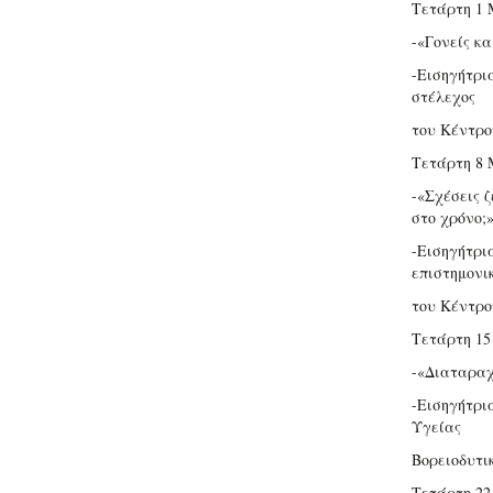
Τετάρτη 1 
-«Γονείς κα
-Εισηγήτρι
στέλεχος
του Κέντρο
Τετάρτη 8 
-«Σχέσεις 
στο χρόνο;
-Εισηγήτρι
επιστημονι
του Κέντρο
Τετάρτη 15
-«Διαταραχ
-Εισηγήτρι
Υγείας
Βορειοδυτι
Τετάρτη 22