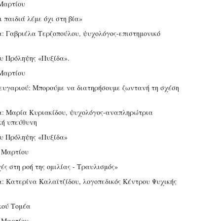
Μαρτίου
ι παιδιά λέμε όχι στη βία»
α: Γαβριέλα Τερζοπούλου, ψυχολόγος-επιστημονικό
υ Πρόληψης «Πυξίδα».
Μαρτίου
ζευγαριού: Μπορούμε να διατηρήσουμε ζωντανή τη σχέση
»
α: Μαρία Κυριακίδου, ψυχολόγος-αναπληρώτρια
κή υπεύθυνη
υ Πρόληψης «Πυξίδα»
 Μαρτίου
ές στη ροή της ομιλίας - Τραυλισμός»
α: Κατερίνα Καλαϊτζίδου, λογοπεδικός Κέντρου Ψυχικής
κού Τομέα
 Μαρτίου