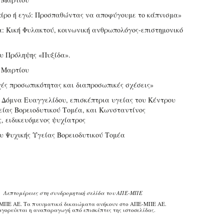
γάρο ή εγώ: Προσπαθώντας να αποφύγουμε το κάπνισμα»
α: Κική Φυλακτού, κοινωνική ανθρωπολόγος-επιστημονικό
υ Πρόληψης «Πυξίδα».
 Μαρτίου
ές προσωπικότητας και διαπροσωπικές σχέσεις»
: Δόμνα Ευαγγελίδου, επισκέπτρια υγείας του Κέντρου
είας Βορειοδυτικού Τομέα, και Κωνσταντίνος
, ειδικευόμενος ψυχίατρος
υ Ψυχικής Υγείας Βορειοδυτικού Τομέα
Λεπτομέρειες στη συνδρομητική σελίδα του ΑΠΕ-ΜΠΕ
ΜΠΕ ΑΕ. Τα πνευματικά δικαιώματα ανήκουν στο ΑΠΕ-ΜΠΕ ΑΕ.
γορεύεται η αναπαραγωγή από επισκέπτες της ιστοσελίδας.