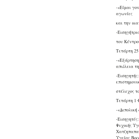
-«Είμαι γο
αγωνίες
και την ικ
-Εισηγήτρι
του Κέντρο
Τετάρτη 25
-«Εξάρτηση 
απώλεια τη
-Εισηγητής
επιστημονι
στέλεχος τ
Τετάρτη 1 
-«Διπολική
-Εισηγητές
Ψυχικής Υγ
Χατζηπαπαθ
Υγείας Βορ