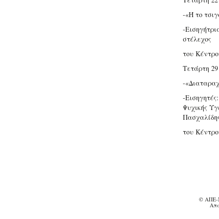
-«Ή το τσι
-Εισηγήτρι
στέλεχος
του Κέντρο
Τετάρτη 29
-«Διαταραχ
-Εισηγητές
Ψυχικής Υγ
Πασχαλίδης
του Κέντρο
© ΑΠΕ-
Απα