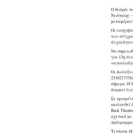
Ο θεσμός τ
Νεάπολης – 
μεταφέροντ
Οι εισηγήσ
των σύγχρο
ψυχολόγους
Να σημειωθ
για 13η συν
«αγκαλιάζο
Οι διαλέξει
2310217376
σήμερα 18 
διαρκεί έως
Σε ορισμέν
ακολουθεί 
Back Theat
σχετικά με
πρόγραμμα 
Τετάρτη 18