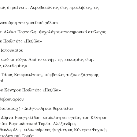
νιός σημαίνει… Ακροβατώντας στις προκλήσεις, τις
ανοποίηση του γονεϊκού ρόλου»
α: Αλέκα Πορτσέλη, ψυχολόγος-επιστημονικό στέλεχος
υ Πρόληψης «Πυξίδα»
 Ιανουαρίου
από το τζόγο: Από το κυνήγι της ευκαιρίας στην
ς ελευθερίας»
: Τάσος Κουφοκώτσιος, σύμβουλος τοξικοεξάρτησης-
κό
ου Κέντρου Πρόληψης «Πυξίδα»
Φεβρουαρίου
 διαταραχή - Διάγνωση και θεραπεία»
: Δόμνα Ευαγγελίδου, επισκέπτρια υγείας του Κέντρου
είας Βορειοδυτικού Τομέα, Αλέξανδρος
εοδωρίδης, ειδικευόμενος ψυχίατρος Κέντρου Ψυχικής
ειοδυτικού Τομέα