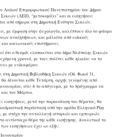
ου Λαϊκού Επιμορφωτικού Πανεπιστημίου του Δήμου
Συκεών (ΛΕΠ), “μετακομίζει” και οι εισηγήσεις
αι από σήμερα στη Δημοτική Ενότητα Συκεών.
εις, με έμφαση στην ψυχολογία, καλύπτουν όλο το φάσμα
νων αναζητήσεων, και μάλιστα από ειδικούς
 και κοινωνικούς επιστήμονες.
εί ότι ο θεσμός υλοποιείται στο δήμο Νεάπολης-Συκεών
εχόμενη χρονιά, με τους πολίτες κάθε ηλικίας να το
υν» με ενδιαφέρον.
ς στη Δημοτική Βιβλιοθήκη Συκεών (Οδ. Φωκά 31,
) θα δίνονται κάθε Τετάρτη, αρχής γενομένης από
Ιανουαρίου, στις 6 το απόγευμα, με το πρόγραμμα να
 και τον Μάρτιο.
ες εισηγήσεις, μετά την παρουσίαση του θέματος, θα
διαδραστική παράσταση από την ομάδα Ελληνικό Play
re, με στόχο την ανταλλαγή ιστοριών και εμπειριών
 το αντίστοιχο θέμα της κάθε εισήγησης. Αναλυτικά το
των εισηγήσεων έχει ως εξής:
 Ιανουαρίου