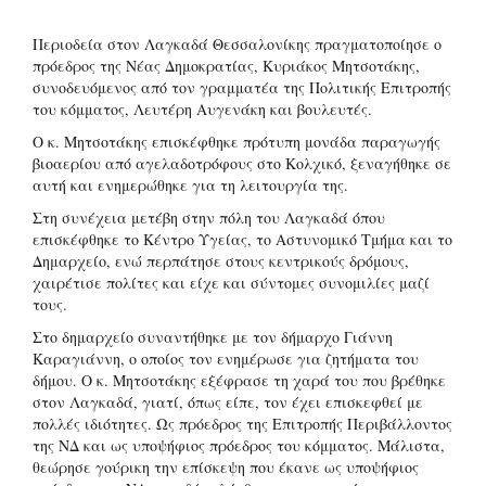
Περιοδεία στον Λαγκαδά Θεσσαλονίκης πραγματοποίησε ο
πρόεδρος της Νέας Δημοκρατίας, Κυριάκος Μητσοτάκης,
συνοδευόμενος από τον γραμματέα της Πολιτικής Επιτροπής
του κόμματος, Λευτέρη Αυγενάκη και βουλευτές.
Ο κ. Μητσοτάκης επισκέφθηκε πρότυπη μονάδα παραγωγής
βιοαερίου από αγελαδοτρόφους στο Κολχικό, ξεναγήθηκε σε
αυτή και ενημερώθηκε για τη λειτουργία της.
Στη συνέχεια μετέβη στην πόλη του Λαγκαδά όπου
επισκέφθηκε το Κέντρο Υγείας, το Αστυνομικό Τμήμα και το
Δημαρχείο, ενώ περπάτησε στους κεντρικούς δρόμους,
χαιρέτισε πολίτες και είχε και σύντομες συνομιλίες μαζί
τους.
Στο δημαρχείο συναντήθηκε με τον δήμαρχο Γιάννη
Καραγιάννη, ο οποίος τον ενημέρωσε για ζητήματα του
δήμου. Ο κ. Μητσοτάκης εξέφρασε τη χαρά του που βρέθηκε
στον Λαγκαδά, γιατί, όπως είπε, τον έχει επισκεφθεί με
πολλές ιδιότητες. Ως πρόεδρος της Επιτροπής Περιβάλλοντος
της ΝΔ και ως υποψήφιος πρόεδρος του κόμματος. Μάλιστα,
θεώρησε γούρικη την επίσκεψη που έκανε ως υποψήφιος