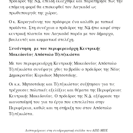
πρόεδρος της ΝΔ, επειδή εκλέχθηκε και παρατήρησε πως την
επόμενη φορά θα επισκεφθεί τον Λαγκαδά ως
πρωθυπουργός της χώρας.
Ο κ. Καραγιάννης του πρόσφερε ένα καλάθι με τοπικά
προϊόντα. Στη συνέχεια ο πρόεδρος της ΝΔ ήπιε καφέ στην
κεντρική πλατεία του Λαγκαδά παρέα με τον δήμαρχο,
βουλευτές και κομματικά στελέχη.
Συνάντηση με τον περιφερειάρχη Κεντρικής
Μακεδονίας Απόστολο Τζιτζικώστα
Με τον περιφερειάρχη Κεντρικής Μακεδονίας Απόστολο
Τζιτζικώστα συνέφαγε χθες το βράδυ ο πρόεδρος της Νέας
Δημοκρατίας Κυριάκος Μητσοτάκης.
Οι κ.κ. Μητσοτάκης και Τζιτζικώστας συζήτησαν για τις
τρέχουσες πολιτικές εξελίξεις και θέματα της Περιφέρειας
Κεντρικής Μακεδονίας. Ο πρόεδρος της Ν.Δ. εξέφρασε την
ικανοποίησή του για το έργο που επιτελείται στην
Περιφέρεια, καθώς και τη στήριξη του στον Απόστολο
Τζιτζικώστα.
Λεπτομέρειες στη συνδρομητική σελίδα του ΑΠΕ-ΜΠΕ