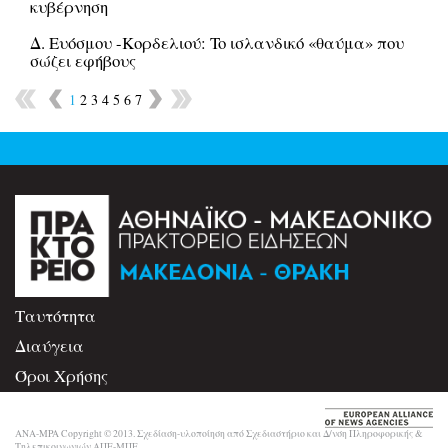
κυβέρνηση
Δ. Ευόσμου -Κορδελιού: To ισλανδικό «θαύμα» που
σώζει εφήβους
1
2
3
4
5
6
7
Ταυτότητα
Διαύγεια
Όροι Χρήσης
Επικοινωνία
ANA-MPA Copyright © 2013. Σχεδίαση-υλοποίηση από Σχεδιαστήριο και Δ/νση Πληροφορικής &
Τηλεπικοινωνιών ΑΠΕ-ΜΠΕ.