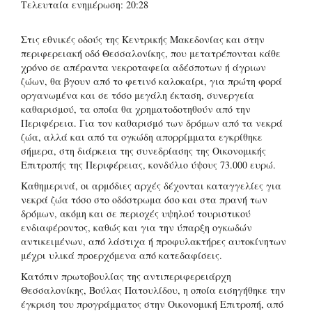
Τελευταία ενημέρωση: 20:28
Στις εθνικές οδούς της Κεντρικής Μακεδονίας και στην
περιφερειακή οδό Θεσσαλονίκης, που μετατρέπονται κάθε
χρόνο σε απέραντα νεκροταφεία αδέσποτων ή άγριων
ζώων, θα βγουν από το φετινό καλοκαίρι, για πρώτη φορά
οργανωμένα και σε τόσο μεγάλη έκταση, συνεργεία
καθαρισμού, τα οποία θα χρηματοδοτηθούν από την
Περιφέρεια. Για τον καθαρισμό των δρόμων από τα νεκρά
ζώα, αλλά και από τα ογκώδη απορρίμματα εγκρίθηκε
σήμερα, στη διάρκεια της συνεδρίασης της Οικονομικής
Επιτροπής της Περιφέρειας, κονδύλιο ύψους 73.000 ευρώ.
Καθημερινά, οι αρμόδιες αρχές δέχονται καταγγελίες για
νεκρά ζώα τόσο στο οδόστρωμα όσο και στα πρανή των
δρόμων, ακόμη και σε περιοχές υψηλού τουριστικού
ενδιαφέροντος, καθώς και για την ύπαρξη ογκωδών
αντικειμένων, από λάστιχα ή προφυλακτήρες αυτοκίνητων
μέχρι υλικά προερχόμενα από κατεδαφίσεις.
Κατόπιν πρωτοβουλίας της αντιπεριφερειάρχη
Θεσσαλονίκης, Βούλας Πατουλίδου, η οποία εισηγήθηκε την
έγκριση του προγράμματος στην Οικονομική Επιτροπή, από