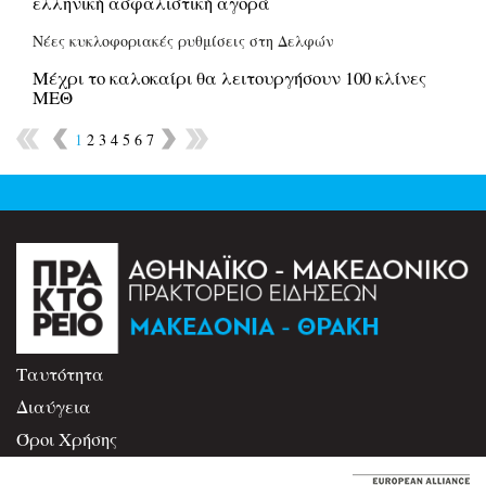
ελληνική ασφαλιστική αγορά
Νέες κυκλοφοριακές ρυθμίσεις στη Δελφών
Μέχρι το καλοκαίρι θα λειτουργήσουν 100 κλίνες
ΜΕΘ
1
2
3
4
5
6
7
Ταυτότητα
Διαύγεια
Όροι Χρήσης
Επικοινωνία