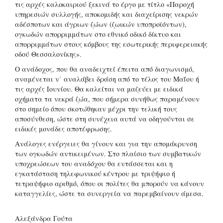
τις αρχές καλοκαιριού ξεκινά το έργο με τίτλο «Παροχή
υπηρεσιών συλλογής, αποκομιδής και διαχείρισης νεκρών
αδέσποτων και άγριων ζώων (ζωικών υποπροϊόντων),
ογκωδών απορριμμάτων στο εθνικό οδικό δίκτυο και
απορριμμάτων στους κόμβους της εσωτερικής περιφερειακής
οδού Θεσσαλονίκης».
Ο ανάδοχος, που θα αναδειχτεί έπειτα από διαγωνισμό,
αναμένεται ν΄ αναλάβει δράση από το τέλος του Μαΐου ή
τις αρχές Ιουνίου. Θα καλείται να μαζεύει με ειδικά
οχήματα τα νεκρά ζώα, που σήμερα συνήθως παραμένουν
στο σημείο όπου σκοτώθηκαν μέχρι την τελική τους
αποσύνθεση, ώστε στη συνέχεια αυτά να οδηγούνται σε
ειδικές μονάδες αποτέφρωσης.
Ανάλογες ενέργειες θα γίνουν και για την απομάκρυνση
των ογκωδών αντικειμένων. Στο πλαίσιο των συμβατικών
υποχρεώσεων του αναδόχου θα εντάσσεται και η
εγκατάσταση τηλεφωνικού κέντρου με τριψήφιο ή
τετραψήφιο αριθμό, όπου οι πολίτες θα μπορούν να κάνουν
καταγγελίες, ώστε τα συνεργεία να παρεμβαίνουν άμεσα.
Αλεξάνδρα Γούτα