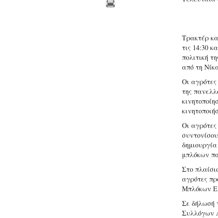
Τρακτέρ κα
τις 14:30 κ
πολιτική τη
από τη Νίκ
Οι αγρότες
της πανελλ
κινητοποίη
κινητοποιή
Οι αγρότες
συντονίσου
δημιουργία
μπλόκων πο
Στο πλαίσιο
αγρότες πρ
Μπλόκων Ελ
Σε δήλωσή 
Συλλόγων Λ