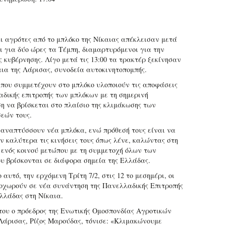
ι αγρότες από το μπλόκο της Νίκαιας απέκλεισαν μετά
αι για δύο ώρες τα Τέμπη, διαμαρτυρόμενοι για την
ς κυβέρνησης. Λίγο μετά τις 13:00 τα τρακτέρ ξεκίνησαν
αια της Λάρισας, συνοδεία αυτοκινητοπομπής.
 που συμμετέχουν στο μπλόκο υλοποιούν τις αποφάσεις
αδικής επιτροπής των μπλόκων με τη σημερινή
ση να βρίσκεται στο πλαίσιο της κλιμάκωσης των
σεών τους.
 αναπτύσσουν νέα μπλόκα, ενώ πρόθεσή τους είναι να
ν καλύτερα τις κινήσεις τους όπως λένε, καλώντας στη
 ενός κοινού μετώπου με τη συμμετοχή όλων των
υ βρίσκονται σε διάφορα σημεία της Ελλάδας.
 αυτό, την ερχόμενη Τρίτη 7/2, στις 12 το μεσημέρι, οι
οχωρούν σε νέα συνάντηση της Πανελλαδικής Επιτροπής
λάδας στη Νίκαια.
του ο πρόεδρος της Ενωτικής Ομοσπονδίας Αγροτικών
άρισας, Ρίζος Μαρούδας, τόνισε: «Κλιμακώνουμε