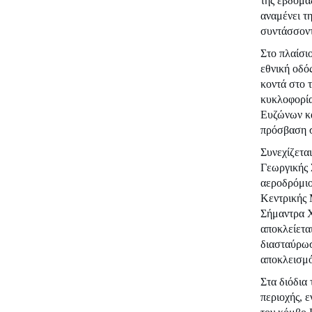
της εβδομά
αναμένει τ
συντάσσοντ
Στο πλαίσιο
εθνική οδό
κοντά στο 
κυκλοφορία
Ευζώνων κα
πρόσβαση σ
Συνεχίζετα
Γεωργικής 
αεροδρόμιο
Κεντρικής 
Σήμαντρα Χ
αποκλείετα
διασταύρωσ
αποκλεισμό
Στα διόδια
περιοχής, 