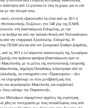
δας η συντονιστική επιτροπή Κεντρικής Μακεδονίας
ην απάντηση από 13 μπλόκα σε όλη τη χώρα, για το εάν
αι με την πλευρά τους.
 αυτό, κλειστή εξακολουθεί να είναι από τις 30/1 η
ς Θεσσαλονίκης- Ευζώνων, στο 548 χλμ της ΠΑΘΕ
τελωνείο, στη διασταύρωση Ειδομένης, με την
 να διεξάγεται από την παλαιά εθνική οδό Πολυκάστρου-
ι από την επαρχιακή Αξιούπολης- Ειδομένης. Η
την ΠΓΔΜ γίνεται από τον Συνοριακό Σταθμό Δοϊράνης.
ι, από τις 30/1 ο επ΄αόριστον αποκλεισμός της Λεωφόρου
Σχολής στα πράσινα φανάρια (διασταύρωση πριν το
 Μακεδονία), με το μέλος της συντονιστικής επιτροπής
Μακεδονίας, Δημήτρη Παπαδάκη, κτηνοτρόφο από τα
αλκιδικής, να επισημαίνει στο «Πρακτορείο»: «Δεν
ι να επιχειρήσουμε εκ νέου μετάβασή μας στη
η του αεροδρομίου Μακεδονία, για συμβολικό
, όπως κάναμε την Παρασκευή».
 των Μαλγάρων παραμένουν αγρότες της ευρύτερης
ενώ χθες σε συνεργασία με τους συναδέλφους τους από