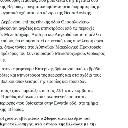
Κουλούρας Ημαθίας, που βρίσκεται στην Εγνατία οδό
ης-Βέροιας, πραγματοποίησαν πορεία διαμαρτυρίας με
ι αγροτικά οχήματα στο κέντρο της Θεσσαλονίκης.
 Δερβενίου, επί της εθνικής οδού Θεσσαλονίκης-
ίσκονται αγρότες και κτηνοτρόφοι από τις περιοχές
ό, Μελισσοχώρι, Άσσηρο και Λαγκαδά και το τι μέλλει
ια αύριο, θα αποφασιστεί σε γενική τους συνέλευση αργά
α, όπως τόνισε στο Αθηναϊκό/ Μακεδονικό Πρακτορείο
 πρόεδρος του Συνεταιρισμού Μελισσοχωρίου, Θόδωρος
ρης.
, στην αεροφέγυρα Κατερίνης βρίσκονται από το βράδυ
ρότες και κτηνοτρόφοι της περιοχής και στα σχέδιά τους
μβολικοί αποκλεισμοί της εφορίας και τραπεζών.
τους έχουν παρατάξει, από τις 23/1 στον κόμβο της
Ημαθίας άνθρωποι του πρωτογενούς τομέα της
περιοχής -που βρίσκεται στην Εγνατία οδό, στο τμήμα
ης- Βέροιας.
τρέχουσας εβδομάδας ο 24ωρος αποκλεισμός του
 Κρυσταλλοπηγής, στα σύνορα της Ελλάδας με την