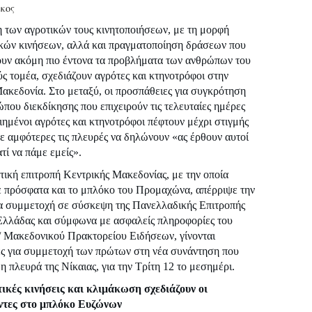
κος
των αγροτικών τους κινητοποιήσεων, με τη μορφή
ικών κινήσεων, αλλά και πραγματοποίηση δράσεων που
ουν ακόμη πιο έντονα τα προβλήματα των ανθρώπων του
ς τομέα, σχεδιάζουν αγρότες και κτηνοτρόφοι στην
ακεδονία. Στο μεταξύ, οι προσπάθειες για συγκρότηση
ώπου διεκδίκησης που επιχειρούν τις τελευταίες ημέρες
ιημένοι αγρότες και κτηνοτρόφοι πέφτουν μέχρι στιγμής
με αμφότερες τις πλευρές να δηλώνουν «ας έρθουν αυτοί
ατί να πάμε εμείς».
τική επιτροπή Κεντρικής Μακεδονίας, με την οποία
 πρόσφατα και το μπλόκο του Προμαχώνα, απέρριψε την
α συμμετοχή σε σύσκεψη της Πανελλαδικής Επιτροπής
λάδας και σύμφωνα με ασφαλείς πληροφορίες του
 Μακεδονικού Πρακτορείου Ειδήσεων, γίνονται
ς για συμμετοχή των πρώτων στη νέα συνάντηση που
 πλευρά της Νίκαιας, για την Τρίτη 12 το μεσημέρι.
ικές κινήσεις και κλιμάκωση σχεδιάζουν οι
ντες στο μπλόκο Ευζώνων