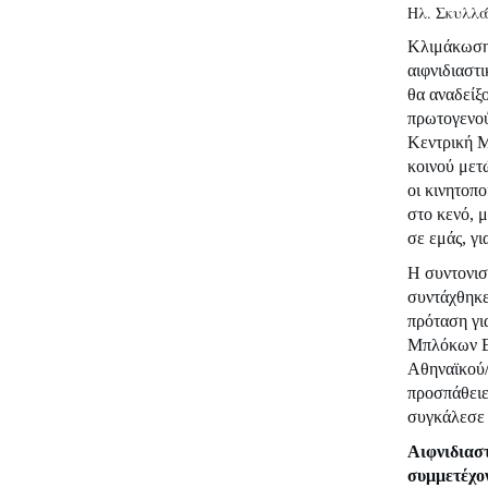
Ηλ. Σκυλλά
Κλιμάκωση 
αιφνιδιαστ
θα αναδείξ
πρωτογενού
Κεντρική Μ
κοινού μετ
οι κινητοπο
στο κενό, 
σε εμάς, γι
Η συντονισ
συντάχθηκε
πρόταση γι
Μπλόκων Ελ
Αθηναϊκού/
προσπάθειε
συγκάλεσε η
Αιφνιδιαστ
συμμετέχο