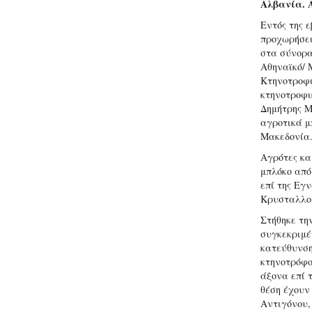
Αλβανία. 
Εντός της ε
προχωρήσει
στα σύνορα
Αθηναϊκό/ 
Κτηνοτροφι
κτηνοτροφι
Δημήτρης Μ
αγροτικά μ
Μακεδονία
Αγρότες κα
μπλόκο από
επί της Εγν
Κρυσταλλοπ
Στήθηκε τη
συγκεκριμέ
κατεύθυνση
κτηνοτρόφο
άξονα επί 
θέση έχουν
Αντιγόνου,