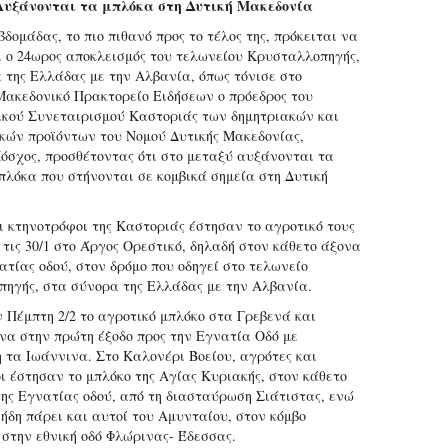
Αυξάνονται τα μπλόκα στη Δυτική Μακεδονία
βδομάδας, το πιο πιθανό προς το τέλος της, πρόκειται να
 ο 24ωρος αποκλεισμός του τελωνείου Κρυσταλλοπηγής,
 της Ελλάδας με την Αλβανία, όπως τόνισε στο
Μακεδονικό Πρακτορείο Ειδήσεων ο πρόεδρος του
κού Συνεταιρισμού Καστοριάς των δημητριακών και
κών προϊόντων του Νομού Δυτικής Μακεδονίας,
όσχος, προσθέτοντας ότι στο μεταξύ αυξάνονται τα
πλόκα που στήνονται σε κομβικά σημεία στη Δυτική
.
ι κτηνοτρόφοι της Καστοριάς έστησαν το αγροτικό τους
 τις 30/1 στο Άργος Ορεστικό, δηλαδή στον κάθετο άξονα
ατίας οδού, στον δρόμο που οδηγεί στο τελωνείο
ηγής, στα σύνορα της Ελλάδας με την Αλβανία.
ν Πέμπτη 2/2 το αγροτικό μπλόκο στα Γρεβενά και
να στην πρώτη έξοδο προς την Εγνατία Οδό με
 τα Ιωάννινα. Στο Καλονέρι Βοείου, αγρότες και
ι έστησαν το μπλόκο της Αγίας Κυριακής, στον κάθετο
της Εγνατίας οδού, από τη διασταύρωση Σιάτιστας, ενώ
 ήδη πάρει και αυτοί του Αμυνταίου, στον κόμβο
 στην εθνική οδό Φλώρινας- Έδεσσας.