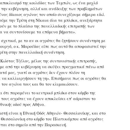
 αποκλεισμό της κοιλάδας των Τεμπών, ως ένα μοχλό
ς την κυβέρνηση, αλλά και ανάδειξης των προβλημάτων
 ένας δίκαιος αγώνας τον οποίο συνεχίζουμε σήμερα εδώ.
ούμε την Τρίτη στη Νίκαια όλα τα μπλόκα, ανεξάρτητα
ύν με το πλαίσιο της πανελλαδικής επιτροπής των
α να συντονίσουμε τα επόμενα βήματα».
 σχετικά, με το αν οι αγρότες θα ζητήσουν συνάντηση με
ουργό, ο κ. Μαρούδας είπε πως αυτό θα αποφασιστεί την
ρίτη στην πανελλαδική συνάντηση.
 Κώστας Τζέλας, μέλος της συντονιστικής επιτροπής,
άμε από την κυβέρνηση να σκύψει πραγματικά πάνω από
ατά μας, γιατί οι αγρότες δεν έχουν πλέον τη
 να καλλιεργήσουν τη γη». Επισήμανε πως οι αγρότες θα
 τον αγώνα τους και θα τον κλιμακώσουν.
ι ότι παραμένει το κεντρικό μπλόκο στον κόμβο της
 τους αγρότες να έχουν αποκλείσει επ' αόριστον το
εθνικής οδού προς Αθήνα.
ιστή είναι η Εθνική Οδός Αθηνών- Θεσσαλονίκης, και στο
 Θεσσαλονίκη στο κόμβο του Πλατυκάμπου από αγρότες
νται στο σημείο από την Παρασκευή.