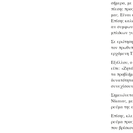
σήμερα, με
πίεσης προ
μας. Είναι
Επίσης καλ
αν συμφωνο
μπλόκων γι
Σε ερώτηση
τον πρωθυπ
ερχόμενη Τ
Εξάλλου, ο
είπε: «Ζητ
τα προβλήμ
δυνατότητα
συνεχίσουν
Σημειώνετα
Νίκαιας, με
ρεύμα της 
Επίσης, κλε
ρεύμα προς
που βρίσκο