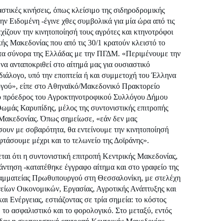
αστικές κινήσεις, όπως κλείσιμο της σιδηροδρομικής
ην Ειδομένη -έγινε χθες συμβολικά για μία ώρα από τις
χίζουν την κινητοποίησή τους αγρότες και κτηνοτρόφοι
κής Μακεδονίας που από τις 30/1 κρατούν κλειστό το
τα σύνορα της Ελλάδας με την ΠΓΔΜ. «Περιμένουμε την
να ανταποκριθεί στο αίτημά μας για ουσιαστικό
διάλογο, υπό την εποπτεία ή και συμμετοχή του Έλληνα
ού», είπε στο Αθηναϊκό/Μακεδονικό Πρακτορείο
 πρόεδρος του Αγροκτηνοτροφικού Συλλόγου Δήμου
Θωμάς Καρυπίδης, μέλος της συντονιστικής επιτροπής
Μακεδονίας. Όπως σημείωσε, «εάν δεν μας
σουν με σοβαρότητα, θα εντείνουμε την κινητοποίησή
φτάσουμε μέχρι και το τελωνείο της Δοϊράνης».
ται ότι η συντονιστική επιτροπή Κεντρικής Μακεδονίας,
άντηση -κατατέθηκε έγγραφο αίτημα και στο γραφείο της
αμματείας Πρωθυπουργού στη Θεσσαλονίκη, με στελέχη
είων Οικονομικών, Εργασίας, Αγροτικής Ανάπτυξης και
ι Ενέργειας, εστιάζοντας σε τρία σημεία: το κόστος
 το ασφαλιστικό και το φορολογικό. Στο μεταξύ, εντός