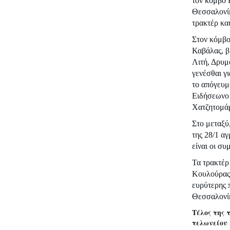
τον κόμβο 
Θεσσαλονίκ
τρακτέρ κα
Στον κόμβο
Καβάλας, βρ
Λιτή, Δρυμ
γενέσθαι γ
το απόγευμ
Ειδήσεωνο
Χατζητομά
Στο μεταξύ
της 28/1 αγ
είναι οι συ
Τα τρακτέρ 
Κουλούρας 
ευρύτερης 
Θεσσαλονίκ
Τέλος της 
τελωνείου