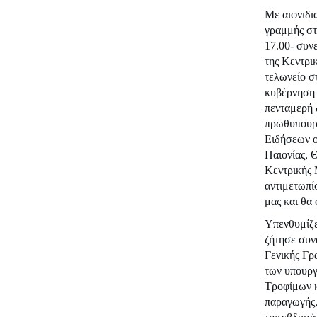
Με αιφνιδι
γραμμής στ
17.00- συνε
της Κεντρι
τελωνείο σ
κυβέρνηση 
πενταμερή 
πρωθυπουργ
Ειδήσεων ο
Παιονίας, 
Κεντρικής 
αντιμετωπί
μας και θα 
Υπενθυμίζε
ζήτησε συν
Γενικής Γρ
των υπουργ
Τροφίμων κα
παραγωγής,