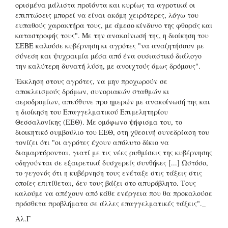
ορισμένα μάλιστα προϊόντα και κυρίως τα αγροτικά οι
επιπτώσεις μπορεί να είναι ακόμη χειρότερες, λόγω του
ευπαθούς χαρακτήρα τους, με άμεσο κίνδυνο της φθοράς και
καταστροφής τους". Με την ανακοίνωσή της, η διοίκηση του
ΣΕΒΕ καλούσε κυβέρνηση κι αγρότες "να αναζητήσουν με
σύνεση και ψυχραιμία μέσα από ένα ουσιαστικό διάλογο
την καλύτερη δυνατή λύση, με ανοιχτούς όμως δρόμους".
'Εκκληση στους αγρότες, να μην προχωρούν σε
αποκλεισμούς δρόμων, συνοριακών σταθμών κι
αεροδρομίων, απεύθυνε προ ημερών με ανακοίνωσή της και
η διοίκηση του Επαγγελματικού Επιμελητηρίου
Θεσσαλονίκης (ΕΕΘ). Με ομόφωνο ψήφισμα του, το
διοικητικό συμβούλιο του ΕΕΘ, στη χθεσινή συνεδρίαση του
τονίζει ότι "οι αγρότες έχουν απόλυτο δίκιο να
διαμαρτύρονται, γιατί με τις νέες ρυθμίσεις της κυβέρνησης
οδηγούνται σε εξαιρετικά δυσχερείς συνθήκες [...] Ωστόσο,
το γεγονός ότι η κυβέρνηση τους ενέταξε στις τάξεις στις
οποίες επιτίθεται, δεν τους βάζει στο απυρόβλητο. Τους
καλούμε να απέχουν από κάθε ενέργεια που θα προκαλούσε
πρόσθετα προβλήματα σε άλλες επαγγελματικές τάξεις"._
Αλ.Γ