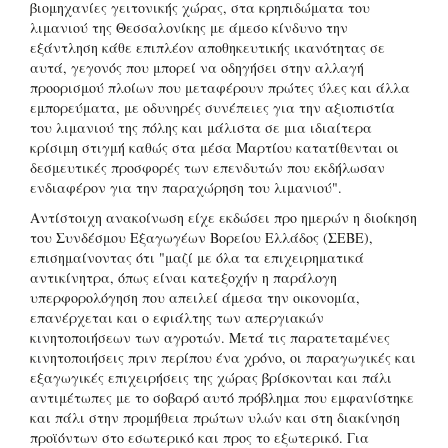
βιομηχανίες γειτονικής χώρας, στα κρηπιδώματα του
λιμανιού της Θεσσαλονίκης με άμεσο κίνδυνο την
εξάντληση κάθε επιπλέον αποθηκευτικής ικανότητας σε
αυτά, γεγονός που μπορεί να οδηγήσει στην αλλαγή
προορισμού πλοίων που μεταφέρουν πρώτες ύλες και άλλα
εμπορεύματα, με οδυνηρές συνέπειες για την αξιοπιστία
του λιμανιού της πόλης και μάλιστα σε μια ιδιαίτερα
κρίσιμη στιγμή καθώς στα μέσα Μαρτίου κατατίθενται οι
δεσμευτικές προσφορές των επενδυτών που εκδήλωσαν
ενδιαφέρον για την παραχώρηση του λιμανιού".
Αντίστοιχη ανακοίνωση είχε εκδώσει προ ημερών η διοίκηση
του Συνδέσμου Εξαγωγέων Βορείου Ελλάδος (ΣΕΒΕ),
επισημαίνοντας ότι "μαζί με όλα τα επιχειρηματικά
αντικίνητρα, όπως είναι κατεξοχήν η παράλογη
υπερφορολόγηση που απειλεί άμεσα την οικονομία,
επανέρχεται και ο εφιάλτης των απεργιακών
κινητοποιήσεων των αγροτών. Μετά τις παρατεταμένες
κινητοποιήσεις πριν περίπου ένα χρόνο, οι παραγωγικές και
εξαγωγικές επιχειρήσεις της χώρας βρίσκονται και πάλι
αντιμέτωπες με το σοβαρό αυτό πρόβλημα που εμφανίστηκε
και πάλι στην προμήθεια πρώτων υλών και στη διακίνηση
προϊόντων στο εσωτερικό και προς το εξωτερικό. Για