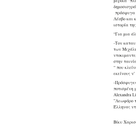
μερικά “πλ
δημοσιογρά
πρόσφυγα α
Λέσβο και 
ιστορία της
“Για μια ά
-Τον καταυλ
των Μιχάλη
ντοκιμαντε
στην ταινί
“ που κλείν
εκείνους ν
-Πρόσφυγες
ποτισμένη μ
Alexandra L
”Λεωφόρο τ
Έλληνας ντ
Βίκυ Χαρισ