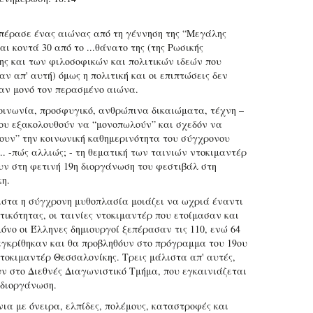
πέρασε ένας αιώνας από τη γέννηση της “Μεγάλης
αι κοντά 30 από το ...θάνατο της (της Ρωσικής
ς και των φιλοσοφικών και πολιτικών ιδεών που
ν απ' αυτή) όμως η πολιτική και οι επιπτώσεις δεν
αν μονό τον περασμένο αιώνα.
κοινωνία, προσφυγικό, ανθρώπινα δικαιώματα, τέχνη –
ου εξακολουθούν να “μονοπωλούν” και σχεδόν να
ουν” την κοινωνική καθημερινότητα του σύγχρονου
.. -πώς αλλιώς; - τη θεματική των ταινιών ντοκιμαντέρ
υν στη φετινή 19η διοργάνωση του φεστιβάλ στη
η.
στα η σύγχρονη μυθοπλασία μοιάζει να ωχριά έναντι
τικότητας, οι ταινίες ντοκιμαντέρ που ετοίμασαν και
όνο οι Έλληνες δημιουργοί ξεπέρασαν τις 110, ενώ 64
εγκρίθηκαν και θα προβληθόυν στο πρόγραμμα του 19ου
τοκιμαντέρ Θεσσαλονίκης. Τρεις μάλιστα απ' αυτές,
ν στο Διεθνές Διαγωνιστικό Τμήμα, που εγκαινιάζεται
 διοργάνωση.
νια με όνειρα, ελπίδες, πολέμους, καταστροφές και