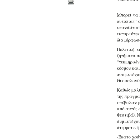
Μπορεί να 
ουτοπίας” κ
επανάσταση
εκπορεύτηκα
διαμόρφωσ
Πολιτική, 
ζητήματα π
“τεκμηριών
κόσμου και.
που μετέχο
Θεσσαλονίκ
Καθώς μάλι
της πραγμα
υπέβαλαν μ
από αυτές 
Φεστιβάλ Ν
συμμετέχου
στη φετινή
-Εκατό χρό