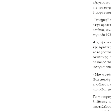
εξεγέρσεις
κινηματογρ
διοργάνωσ
-”Μνήμες” 
στην ομότι
σπάνια, αν
περίοδο 193
-Η ζωή και 
της Αριστε
καταγράφον
Λεντάκης” 
σε καιρό π
ιστορία απ
- Μια αυτάρ
ίδια παράγ
επούλωση, 
πατρίδας μ
Το προσφυγ
βιώθηκαν μ
αποτελέσου