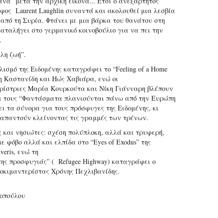
άνα” μετά την αρχική εικόνα... Έτσι ο ανεξάρτητος
φος Laurent Laughlin συναντά και ακολουθεί μια λεσβία
πό τη Συρία. Φτάνει με μια βάρκα του θανάτου στη
καταλήγει στο γερμανικό κοινοβούλιο για να πει την
.
λλη ζωή”.
ισμό της Ειδομένης καταγράφει το “Feeling of a Home
 Καστανίδη και Ηώς Χαβιάρα, ενώ οι
ρίστριες Μαρία Κουρκούτα και Νίκη Γιάνναρη βλέπουν
α τους “Φαντάσματα πλανιούνται πάνω από την Ευρώπη
ει τα σύνορα για τους πρόσφυγες της Ειδομένης, κι
' απαντούν κλείνοντας τις γραμμές των τρένων.
 και νησιώτες: σχέση πολύπλοκη, αλλά και τρυφερή,
ε φόβο αλλά και ελπίδα στο “Eyes of Exodus” της
iveris, ενώ τη
ης προσφυγιάς” ( Refugee Highway) καταγράφει ο
οκιμαντερίστας Χρόνης Πεχλιβανίδης.
οπούλου