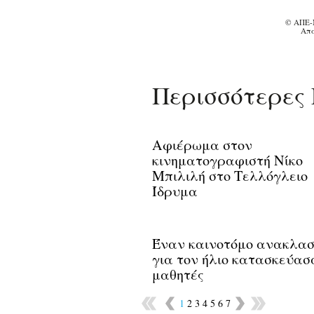
© ΑΠΕ-
Απα
Περισσότερες 
Αφιέρωμα στον
κινηματογραφιστή Νίκο
Μπιλιλή στο Τελλόγλειο
Ίδρυμα
Έναν καινοτόμο ανακλα
για τον ήλιο κατασκεύασ
μαθητές
1
2
3
4
5
6
7