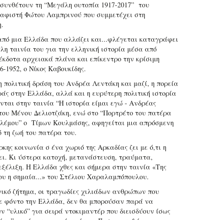
 συνθέτουν τη “Μεγάλη ουτοπία 1917-2017” του
αφιστή Φώτου Λαμπρινού που συμμετέχει στη
η.
από μια Ελλάδα που αλλάζει και...φλέγεται καταγράφει
τλη ταινία του για την ελληνική ιστορία μέσα από
έκδοτα αρχειακά πλάνα και επίκεντρο την κρίσιμη
6-1952, ο Νίκος Καβουκίδης.
η πολιτική δράση του Ανδρέα Λεντάκη και μαζί, η πορεία
ράς στην Ελλάδα, αλλά και η ευρύτερη πολιτική ιστορία
ται στην ταινία “Η ιστορία είμαι εγώ - Ανδρέας
του Μένου Δελιοτζάκη, ενώ στο “Πορτρέτο του πατέρα
ολέμου” ο Τίμων Κουλμάσης, αφηγείται μια απρόσμενη
ό τη ζωή του πατέρα του.
κης κοινωνία σ ένα χωριό της Αρκαδίας ζει με ό,τι η
ει. Κι ύστερα κατοχή, μετανάστευση, τραύματα,
εξέλιξη. Η Ελλάδα χθες και σήμερα στην ταινία «Της
ου η σημαία...» του Στέλιου Χαραλαμπόπουλου.
ικό ζήτημα, οι τραγωδίες χιλιάδων ανθρώπων που
ε φόντο την Ελλάδα, δεν θα μπορούσαν παρά να
ν “υλικό” για σειρά ντοκιμαντέρ που διεισδύουν ίσως