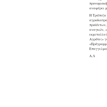
προνομιακή
αναφέρει μ
Η Τράπεζα 
αγροδιατρο
προϊόντων,
αναγκών, «
εκμεταλλεύ
Αγρότες» γ
«Πρόγραμμα
Επαγγελμα
Α.Λ