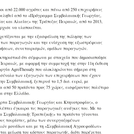
οι από 22.000 αγρότες και πάνω από 250 επιχειρήσεις
εληθεί από το «Πρόγραμμα Συμβολαιακής Γεωργίας,
ας και Αλιείας» της Τράπεζας Πειραιώς, από το 2013,
ρχισε να υλοποιείται.
χετίζονται με την εξασφάλιση της πώλησης των
 των παραγωγών και την ενίσχυση της εξωστρέφειας
ρήσεων, συνεταιρισμών, ομάδων παραγωγών.
κτηριστικό ότι σύμφωνα με στοιχεία που δημοσιοποίησε
Πειραιώς, με αφορμή την συμμετοχή της στην 11η έκθεση
ωργία AgroThessaly που ολοκληρώνεται σήμερα στη
 σύνολο των εξαγωγών των επιχειρήσεων που έχουν
ην Συμβολαιακή, ξεπερνά το 1,5 δισ. ευρώ, με
α από 50 προϊόντα προς 75 χώρες, εισφέροντας πολύτιμο
α στην Ελλάδα.
ρτα Συμβολαιακής Γεωργίας και Κτηνοτροφίας», ο
λύπτει έγκαιρα τις παραγωγικές ανάγκες του. Με το
 Συμβολαιακής Τραπεζικής» τα προϊόντα γίνονται
υς τουρίστες, μέσω των συνεργαζομένων
κών μονάδων και με τη «Συμβολαιακή Αγροεφοδίων»
ται μείωση του κόστους παραγωγής, διότι παρέχεται