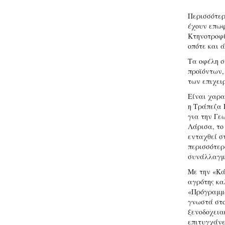
Περισσότερ
έχουν επωφ
Κτηνοτροφί
οπότε και ά
Τα οφέλη σ
προϊόντων,
των επιχει
Είναι χαρα
η Τράπεζα 
για την Γε
Λάρισα, το
ενταχθεί στ
περισσότερ
συνάλλαγμ
Με την «Κά
αγρότης κα
«Πρόγραμμα
γνωστά στο
ξενοδοχεια
επιτυγχάνε