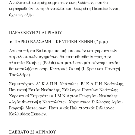
Αναλυτικά το πρόγραμμα των εκδηλώσεων, που θα
κορυφωθούν με τη συναυλία του Σωκράτη Παπαϊωάννου,
έχει ως εξής:
ΠΑΡΑΣΚΕΥΗ 21 ΑΠΡΙΛΙΟΥ
► ΠΑΡΚΟ ΒΑΛΣΑΜΗ – ΚΕΝΤΡΙΚΗ ΣΚΗΝΗ (7 μ.μ.)
Από το πάρκο Βαλσαμή πομπή μουσικών και χορευτικών
παραδοσιακών σχημάτων θα κατευθυνθούν προς την
πλατεία Ειρήνης (Ρολόι) και μετά από μία σύντομη στάση
θα καταλήξουν στην Κεντρική Σκηνή (Ίμβρου και Παναγή
Τσαλδάρη).
Συμμετέχουν Α΄ Κ.Α.Π.Η. Νεάπολης, Β΄ Κ.Α.Π.Η. Νεάπολης,
Ποντιακή Εστία Νεάπολης, Σύλλογος Ποντίων Νεάπολης,
Χορευτικό Συγκρότημα Ι.Μ.Ν Αγίου Γεωργίου Νεάπολης
«Αγία Φωτεινή η Νεαπολίτις», Χορευτικός Σύλλογος Αγίου
Ραφαήλ Μετεώρων, Ποντιακός Πολιτιστικός Σύλλογος
Καλλιθέας Συκεών.
ΣΑΒΒΑΤΟ 22 ΑΠΡΙΛΙΟΥ