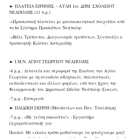
► ΠΛΑΤΕΙΑ ΕΙΡΗΝΗΣ – ΑΥΛΗ 1ου ΔΗΜ. ΣΧΟΛΕΙΟΥ
ΝΕΑΠΟΛΗΣ (11 π.μ.)
-«Προσκοπική πλατεία» με μουσικοκινητικά παιχνίδια από
το 6ο Σύστημα Προσκόπων Νεάπολης
-«Βάλε Τρίποντο». Διαγωνισμός τριπόντων. Συντονίζει ο
προπονητής Κώστας Αστεριάδης
► Ι.Μ.Ν. ΑΓΙΟΥ ΓΕΩΡΓΙΟΥ ΝΕΑΠΟΛΗΣ
-6 μ.μ.: Λιτανεία και περιφορά της Εικόνας του Αγίου
Γεωργίου με τη συνοδεία αθλητικών, πολιτιστικών,
εκπαιδευτικών και άλλων φορέων, υπό τους ήχους της
Φιλαρμονικής του Δημοτικού Ωδείου Νεάπολης-Συκεών.
-7 μ.μ.: Εσπερινός
► ΠΑΙΔΙΚΗ ΣΚΗΝΗ (Μουδανίων και Παν. Τσαλδάρη)
-7 μ.μ.: «Με γεύση σοκολάτα!» - Εργαστήρι
ζαχαροπλαστικής για
Παιδιά. Με εύκολο τρόπο μαθαίνουμε να φτιάχνουμε μαζί