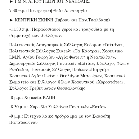
► Ι.Μ.Ν. ΑΓΙΟΥ ΓΕΩΡΓΙΟΥ ΝΕΑΠΟΛΗΣ
7.30 π.μ.: Πανηγυρική Θεία Λειτουργία
► ΚΕΝΤΡΙΚΗ ΣΚΗΝΗ (Ίμβρου και Παν.Τσαλδάρη)
-11.30 π.μ.: Παραδοσιακοί χοροί και τραγούδια με τη
συμμετοχή των συλλόγων:
Πολιτιστικός Λαογραφικός Σύλλογος Ευόσμου «Γαϊτάνι»,
Πολιτιστικός Σύλλογος Συκεών «Τα Κάστρα», Χορευτικό
Ι.Μ.Ν. Αγίου Γεωργίου «Αγία Φωτεινή η Νεαπολίτις»,
Δημιουργικός Σύλλογος Γυναικών «Εστία», Σύλλογος Φίλων
Ρετζικίου, Ποντιακός Σύλλογος Πεύκων «Παρχάρ»,
Χορευτικό Αγίου Ιωάννη Θεολόγου Μετεώρων, Χορευτικό
Σωματείο και Σύλλογος Φίλων Χορευτικού «Χοροστάτες»,
Σύλλογος Γρεβενιωτών Θεσσαλονίκης
-8 μ.μ.: Χορωδία ΚΑΠΗ
-8.30 μ.μ.: Χορωδία Συλλόγου Γυναικών «Εστία»
-9 μ.μ.: Έντεχνο λαϊκό πρόγραμμα με τον Σωκράτη
Παπαϊωάννου