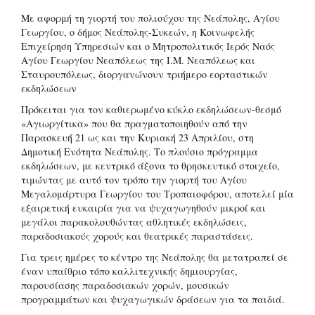
Mε αφορμή τη γιορτή του πολιούχου της Νεάπολης, Αγίου
Γεωργίου, ο δήμος Νεάπολης-Συκεών, η Κοινωφελής
Επιχείρηση Υπηρεσιών και ο Μητροπολιτικός Ιερός Ναός
Αγίου Γεωργίου Νεαπόλεως της Ι.Μ. Νεαπόλεως και
Σταυρουπόλεως, διοργανώνουν τριήμερο εορταστικών
εκδηλώσεων
Πρόκειται για τον καθιερωμένο κύκλο εκδηλώσεων-θεσμό
«Αγιωργίτικα» που θα πραγματοποιηθούν από την
Παρασκευή 21 ως και την Κυριακή 23 Απριλίου, στη
Δημοτική Ενότητα Νεάπολης. Το πλούσιο πρόγραμμα
εκδηλώσεων, με κεντρικό άξονα το θρησκευτικό στοιχείο,
τιμώντας με αυτό τον τρόπο την γιορτή του Αγίου
Μεγαλομάρτυρα Γεωργίου του Τροπαιοφόρου, αποτελεί μία
εξαιρετική ευκαιρία για να ψυχαγωγηθούν μικροί και
μεγάλοι παρακολουθώντας αθλητικές εκδηλώσεις,
παραδοσιακούς χορούς και θεατρικές παραστάσεις.
Για τρεις ημέρες το κέντρο της Νεάπολης θα μετατραπεί σε
έναν υπαίθριο τόπο καλλιτεχνικής δημιουργίας,
παρουσίασης παραδοσιακών χορών, μουσικών
προγραμμάτων και ψυχαγωγικών δράσεων για τα παιδιά.