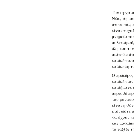
Τον αρχαιο
Νέας Δημοκ
στους τάφο
είναι τυχα
μνημείο το 
πολιτισμού
όλη του τη
πιστεύω ότ
επισκέπτετ
επίσκεψη τ
Ο πρόεδρος
επισκέπτον
επισήμανε ό
περισσότερ
του μοναδι
είναι η σύν
έτσι ώστε 
να έχουν τ
και μοναδι
το ταξίδι τ