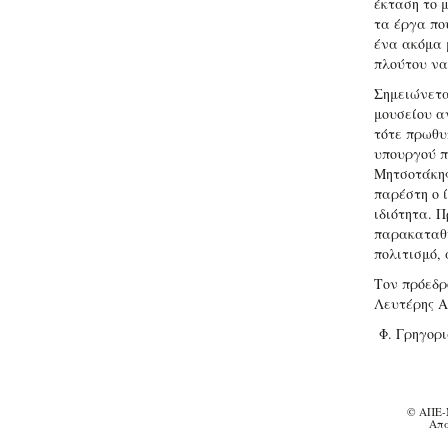
έκταση το 
τα έργα πο
ένα ακόμα 
πλούτου να
Σημειώνετα
μουσείου α
τότε πρωθυ
υπουργού π
Μητσοτάκης 
παρέστη ο 
ιδιότητα. Π
παρακαταθή
πολιτισμό,
Τον πρόεδρ
Λευτέρης Α
Φ. Γρηγορι
© ΑΠΕ-
Απα