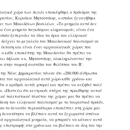
λογικό χώρο των Αιγών επισκέφθηκε ο πρόεδρος της
ρατίας, Κυριάκος Μητσοτάκης, ο οποίος ξεναγήθηκε
υς των Μακεδόνων βασιλέων. «Το μνημείο αυτό δεν
ία ένα μνημείο παγκόσμιας κληρονομιάς, είναι ένα
οποίο ξεπερνάει τα ίδια τα όρια του ελληνικού
, δείχνει το μεγαλείο του Μακεδονικού πολιτισμού σε
ν έκταση και είναι ένας αρχαιολογικός χώρος που
ι ο κάθε επισκέπτης της Μακεδονίας θα πρέπει να
αι» δήλωσε ο κ. Μητσοτάκης, ολοκληρώνοντας την
ου στην ταφική συστάδα του Φιλίππου του Β’.
 της Νέας Δημοκρατίας τόνισε ότι «200.000 άνθρωποι
ται τον αρχαιολογικό αυτό χώρο κάθε χρόνο» και
τι ο αριθμός αυτός μπορεί και πρέπει να αυξηθεί πολύ
ο. «Πιστεύω ότι κεντρικός στόχος της προώθησης αυτού
κού πολιτιστικού πλούτου της χώρας μας θα πρέπει να
δεση του ελληνικού πολιτισμού με το τουριστικό προϊόν,
όσο το δυνατόν περισσότεροι επισκέπτες στη χώρα μας
η δυνατότητα να βλέπουν αυτά τα ξεχωριστά σπάνια
κά αρχαιολογικά μνημεία, να μπορούν να κάνουν αυτό
ης επιστροφής στο χρόνο και να βλέπουν σε όλη του την