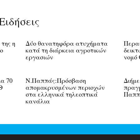
Ειδήσεις
 της η
Δύο θανατηφόρα ατυχήματα
Περαι
το
κατά τη διάρκεια αγροτικών
δεικτ
εργασιών
νομό 
ια 70
Ν.Παππάς:Πρόσβαση
Διήμε
Θ
απομακρυσμένων περιοχών
πραγμ
στα ελληνικά τηλεοπτικά
Παππ
κανάλια