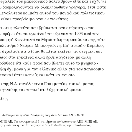
μεγαλείο του μακεδονικού πολιτισμού» είπε και ευχήθηκε
υ δρομολογούνται να ολοκληρωθούν γρήγορα, έτσι ώστε
μεγαλύτερο κομμάτι αυτού του μοναδικού πολιτιστικού
 είναι προσβάσιμο στους επισκέπτες.
ι ότι η πλακέτα που βρίσκεται στο στέγαστρο του
ναφέρει ότι τα εγκαίνιά του έγιναν το 1993 από τον
πουργό Κωνσταντίνο Μητσοτάκη παρουσία και της τότε
ολιτισμού Ντόρας Μπακογιάννη. Επ΄ αυτού ο Κυριάκος
σχολίασε ότι ο ίδιος θυμάται εκείνες τις στιγμές, δεν
ίδιος στα εγκαίνια αλλά ήρθε αργότερα με άλλη
ρόσθεσε ότι κάθε φορά που βλέπει αυτό το μνημείο -
κη όχι μόνο για τον ελληνικό αλλά για τον παγκόσμιο
 ανακαλύπτει κανείς και κάτι καινούριο.
ο της Ν.Δ. συνόδευαν ο Γραμματέας του κόμματος
υγενάκης και τοπικά στελέχη του κόμματος.
άδης
Λεπτομέρειες στη συνδρομητική σελίδα του ΑΠΕ-ΜΠΕ
ΜΠΕ ΑΕ. Τα πνευματικά δικαιώματα ανήκουν στο ΑΠΕ-ΜΠΕ ΑΕ.
γορεύεται η αναπαραγωγή από επισκέπτες της ιστοσελίδας.