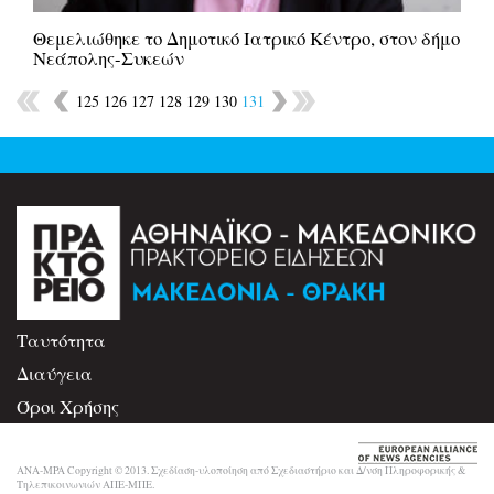
Θεμελιώθηκε το Δημοτικό Ιατρικό Κέντρο, στον δήμο
Νεάπολης-Συκεών
125
126
127
128
129
130
131
Ταυτότητα
Διαύγεια
Όροι Χρήσης
Επικοινωνία
ANA-MPA Copyright © 2013. Σχεδίαση-υλοποίηση από Σχεδιαστήριο και Δ/νση Πληροφορικής &
Τηλεπικοινωνιών ΑΠΕ-ΜΠΕ.