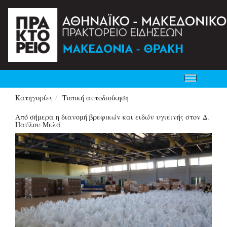
Toggle
navigation
Κατηγορίες
Τοπική αυτοδιοίκηση
Από σήμερα η διανομή βρεφικών και ειδών υγιεινής στον Δ.
Παύλου Μελά