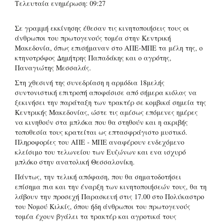
Τελευταία ενημέρωση: 09:27
Σε γραμμή εκκίνησης έθεσαν τις κινητοποιήσεις τους οι
άνθρωποι του πρωτογενούς τομέα στην Κεντρική
Μακεδονία, όπως επισήμαναν στο ΑΠΕ-ΜΠΕ τα μέλη της, ο
κτηνοτρόφος Δημήτρης Παπαδάκης και ο αγρότης,
Παναγιώτης Μεσσαλάς.
Στη χθεσινή της συνεδρίαση η αρμόδια 18μελής
συντονιστική επιτροπή αποφάσισε από σήμερα κιόλας να
ξεκινήσει την παράταξη των τρακτέρ σε κομβικά σημεία της
Κεντρικής Μακεδονίας, ώστε τις αμέσως επόμενες ημέρες
να κινηθούν στα μπλόκα που θα στηθούν και η ακριβής
τοποθεσία τους κρατείται ως επτασφράγιστο μυστικό.
Πληροφορίες του ΑΠΕ - ΜΠΕ αναφέρουν ενδεχόμενο
κλείσιμο του τελωνείου των Ευζώνων και ενα ισχυρό
μπλόκο στην ανατολική Θεσσαλονίκη.
Πάντως, την τελική απόφαση, που θα σηματοδοτήσει
επίσημα πια και την έναρξη των κινητοποιήσεών τους, θα τη
λάβουν την προσεχή Παρασκευή στις 17.00 στο Πολύκαστρο
του Νομού Κιλκίς, όπου ήδη άνθρωποι του πρωτογενούς
τομέα έχουν βγάλει τα τρακτέρ και αγροτικά τους