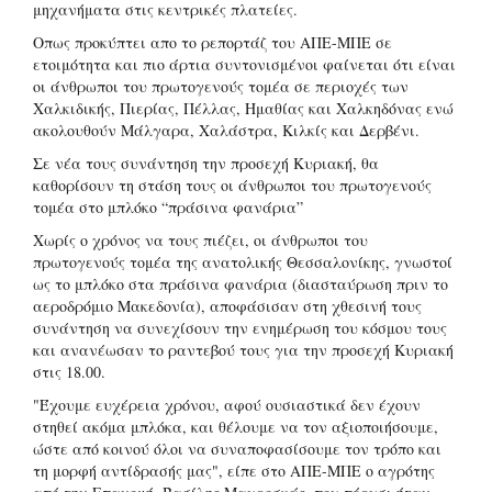
μηχανήματα στις κεντρικές πλατείες.
Οπως προκύπτει απο το ρεπορτάζ του ΑΠΕ-ΜΠΕ σε
ετοιμότητα και πιο άρτια συντονισμένοι φαίνεται ότι είναι
οι άνθρωποι του πρωτογενούς τομέα σε περιοχές των
Χαλκιδικής, Πιερίας, Πέλλας, Ημαθίας και Χαλκηδόνας ενώ
ακολουθούν Μάλγαρα, Χαλάστρα, Κιλκίς και Δερβένι.
Σε νέα τους συνάντηση την προσεχή Κυριακή, θα
καθορίσουν τη στάση τους οι άνθρωποι του πρωτογενούς
τομέα στο μπλόκο “πράσινα φανάρια”
Χωρίς ο χρόνος να τους πιέζει, οι άνθρωποι του
πρωτογενούς τομέα της ανατολικής Θεσσαλονίκης, γνωστοί
ως το μπλόκο στα πράσινα φανάρια (διασταύρωση πριν το
αεροδρόμιο Μακεδονία), αποφάσισαν στη χθεσινή τους
συνάντηση να συνεχίσουν την ενημέρωση του κόσμου τους
και ανανέωσαν το ραντεβού τους για την προσεχή Κυριακή
στις 18.00.
"Έχουμε ευχέρεια χρόνου, αφού ουσιαστικά δεν έχουν
στηθεί ακόμα μπλόκα, και θέλουμε να τον αξιοποιήσουμε,
ώστε από κοινού όλοι να συναποφασίσουμε τον τρόπο και
τη μορφή αντίδρασής μας", είπε στο ΑΠΕ-ΜΠΕ ο αγρότης