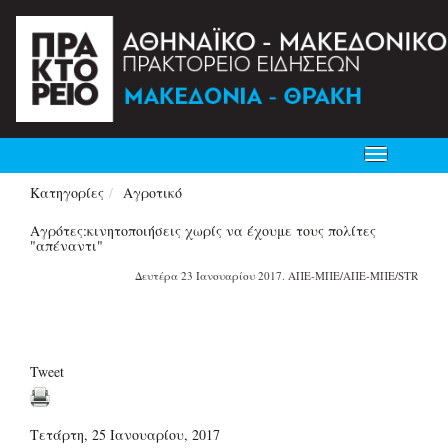
Toggle
navigation
Κατηγορίες
Αγροτικό
Αγρότες:κινητοποιήσεις χωρίς να έχουμε τους πολίτες
"απέναντι"
Δευτέρα 23 Ιανουαρίου 2017. ΑΠΕ-ΜΠΕ/ΑΠΕ-ΜΠΕ/STR
Tweet
Τετάρτη, 25 Ιανουαρίου, 2017