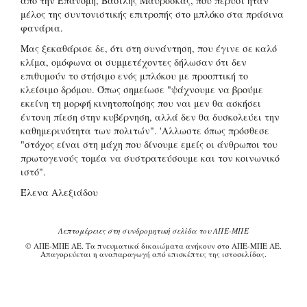
από την Επανομή, Βασίλης Μαυροσκάς, που πέρυσι ήταν
μέλος της συντονιστικής επιτροπής στο μπλόκο στα πράσινα
φανάρια.
Μας ξεκαθάρισε δε, ότι στη συνάντηση, που έγινε σε καλό
κλίμα, ομόφωνα οι συμμετέχοντες δήλωσαν ότι δεν
επιθυμούν το στήσιμο ενός μπλόκου με προοπτική το
κλείσιμο δρόμου. Όπως σημείωσε "ψάχνουμε να βρούμε
εκείνη τη μορφή κινητοποίησης που ναι μεν θα ασκήσει
έντονη πίεση στην κυβέρνηση, αλλά δεν θα δυσκολεύει την
καθημερινότητα των πολιτών". 'Αλλωστε όπως πρόσθεσε
"στόχος είναι στη μάχη που δίνουμε εμείς οι άνθρωποι του
πρωτογενούς τομέα να συστρατεύσουμε και τον κοινωνικό
ιστό".
Έλενα Αλεξιάδου
Λεπτομέρειες στη συνδρομητική σελίδα του ΑΠΕ-ΜΠΕ
© ΑΠΕ-ΜΠΕ ΑΕ. Τα πνευματικά δικαιώματα ανήκουν στο ΑΠΕ-ΜΠΕ ΑΕ.
Απαγορεύεται η αναπαραγωγή από επισκέπτες της ιστοσελίδας.