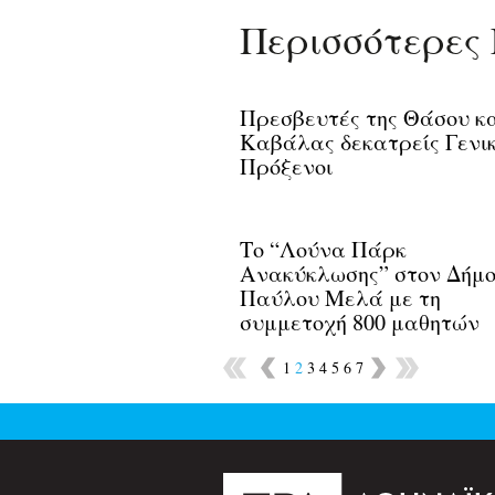
Περισσότερες 
Πρεσβευτές της Θάσου κα
Καβάλας δεκατρείς Γενικ
Πρόξενοι
Το “Λούνα Πάρκ
Ανακύκλωσης” στον Δήμ
Παύλου Μελά με τη
συμμετοχή 800 μαθητών
1
2
3
4
5
6
7