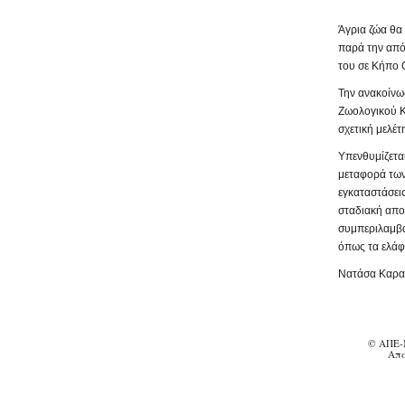
Άγρια ζώα θα
παρά την από
του σε Κήπο 
Την ανακοίνω
Ζωολογικού Κ
σχετική μελέτ
Υπενθυμίζεται
μεταφορά των
εγκαταστάσει
σταδιακή απο
συμπεριλαμβά
όπως τα ελάφι
Νατάσα Καρα
© ΑΠΕ-
Απα