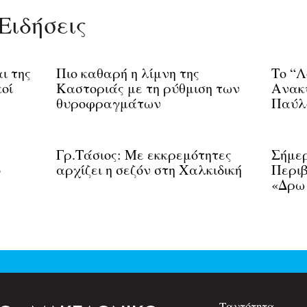
Ειδήσεις
ι της
Πιο καθαρή η λίμνη της
Το “
οί
Καστοριάς με τη ρύθμιση των
Ανακ
θυροφραγμάτων
Παύλ
Γρ.Τάσιος: Με εκκρεμότητες
Σήμερ
ο
αρχίζει η σεζόν στη Χαλκιδική
Περιβ
«Δρω 
Ταυτότητα