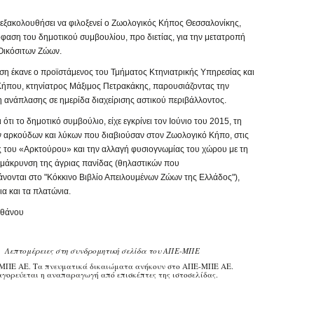
 εξακολουθήσει να φιλοξενεί ο Ζωολογικός Κήπος Θεσσαλονίκης,
φαση του δημοτικού συμβουλίου, προ διετίας, για την μετατροπή
Οικόσιτων Ζώων.
ση έκανε ο προϊστάμενος του Τμήματος Κτηνιατρικής Υπηρεσίας και
ήπου, κτηνίατρος Μάξιμος Πετρακάκης, παρουσιάζοντας την
η ανάπλασης σε ημερίδα διαχείρισης αστικού περιβάλλοντος.
 ότι το δημοτικό συμβούλιο, είχε εγκρίνει τον Ιούνιο του 2015, τη
 αρκούδων και λύκων που διαβιούσαν στον Ζωολογικό Κήπο, στις
ς του «Αρκτούρου» και την αλλαγή φυσιογνωμίας του χώρου με τη
μάκρυνση της άγριας πανίδας (θηλαστικών που
νονται στο "Κόκκινο Βιβλίο Απειλουμένων Ζώων της Ελλάδος"),
α και τα πλατώνια.
θάνου
Λεπτομέρειες στη συνδρομητική σελίδα του ΑΠΕ-ΜΠΕ
ΜΠΕ ΑΕ. Τα πνευματικά δικαιώματα ανήκουν στο ΑΠΕ-ΜΠΕ ΑΕ.
γορεύεται η αναπαραγωγή από επισκέπτες της ιστοσελίδας.