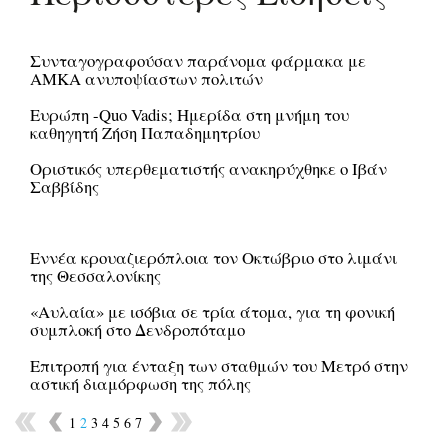
Συνταγογραφούσαν παράνομα φάρμακα με
ΑΜΚΑ ανυποψίαστων πολιτών
Ευρώπη -Quo Vadis; Ημερίδα στη μνήμη του
καθηγητή Ζήση Παπαδημητρίου
Οριστικός υπερθεματιστής ανακηρύχθηκε ο Ιβάν
Σαββίδης
Εννέα κρουαζιερόπλοια τον Οκτώβριο στο λιμάνι
της Θεσσαλονίκης
«Αυλαία» με ισόβια σε τρία άτομα, για τη φονική
συμπλοκή στο Δενδροπόταμο
Επιτροπή για ένταξη των σταθμών του Μετρό στην
αστική διαμόρφωση της πόλης
1
2
3
4
5
6
7