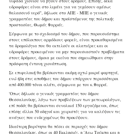
νιφάδα χιονιού να βγουν στους δρόμους. Επίσης, δέκα
υδροφόρες είναι στο λιμάνι για να γεμίσουν αμέσως
θαλασσινό νερό", δήλωσε στο ΑΠΕ - ΜΠΕ ο γενικός
γραμματέας του δήμου και προϊστάμενος της πολιτικής
προστασίας, Θωμάς Ψαρράς.
Σύμφωνα με το σχεδιασμό του δήμου, που παρουσιάστηκε
στους υπόλοιπους αρμόδιους φορείς, είναι προκαθορισμένα
τα δρομολόγια που θα εκτελούν οι αλατιέρες και οι
υδροφόρες προκειμένου να μην παρουσιαστούν προβλήματα
στους δρόμους, όμοια με εκείνα που σημειώθηκαν στην
πρόσφατη έντονη χιονόπτωση.
Σε επιφυλακή θα βρίσκονται ακόμη οχτώ μικρά φορτηγά,
ενώ ήδη στις αποθήκες του δήμου υπάρχουν περισσότεροι
από 400.000 τόνοι αλάτι, σύμφωνα με τον κ.Ψαρρά.
'Οπως δήλωσε ο γενικός γραμματέας του δήμου
Θεσσαλονίκης, λόγω των προβλέψεων των μετεωρολόγων,
επί ποδός θα βρίσκονται συνολικά 150 εργαζόμενοι, όπως
επίσης άλλοι 50 οδηγοί και χειριστές για να καλύψουν τις
ανάγκες που ενδεχομένως θα προκύψουν.
Ιδιαίτερη βαρύτητα θα πέσει σε περιοχές του δήμου
Θεσσαλονίκης, όπως οι 40 Εκκλησιές, η 'Ανω Τούμπα και η