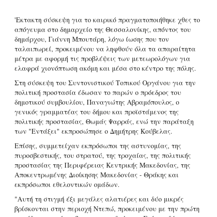
'Εκτακτη σύσκεψη για το καιρικό πραγματοποιήθηκε χθες το
απόγευμα στο δημαρχείο της Θεσσαλονίκης, απόντος του
δημάρχου, Γιάννη Μπουτάρη, λόγω ίωσης που τον
ταλαιπωρεί, προκειμένου να ληφθούν όλα τα απαραίτητα
μέτρα με αφορμή τις προβλέψεις των μετεωρολόγων για
ελαφρά χιονόπτωση ακόμη και μέσα στο κέντρο της πόλης.
Στη σύσκεψη του Συντονιστικού Τοπικού Οργάνου για την
πολιτική προστασία έδωσαν το παρών ο πρόεδρος του
δημοτικού συμβουλίου, Παναγιώτης Αβραμόπουλος, ο
γενικός γραμματέας του δήμου και προϊστάμενος της
πολιτικής προστασίας, Θωμάς Ψαρράς, ενώ την παράταξη
των "Εντάξει" εκπροσώπησε ο Δημήτρης Κούβελας.
Επίσης, συμμετείχαν εκπρόσωποι της αστυνομίας, της
πυροσβεστικής, του στρατού, της τροχαίας, της πολιτικής
προστασίας της Περιφέρειας Κεντρικής Μακεδονίας, της
Αποκεντρωμένης Διοίκησης Μακεδονίας - Θράκης και
εκπρόσωποι εθελοντικών ομάδων.
"Αυτή τη στιγμή έξι μεγάλες αλατιέρες και δύο μικρές
βρίσκονται στην περιοχή Ντεπώ, προκειμένου με την πρώτη