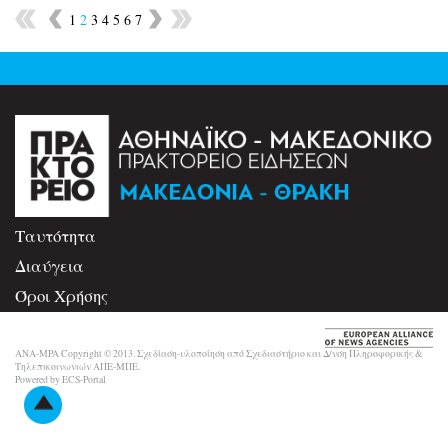
1
2
3
4
5
6
7
Ταυτότητα
Διαύγεια
Όροι Χρήσης
Επικοινωνία
ANA-MPA Copyright © 2013. Σχεδίαση-υλοποίηση από Σχεδιαστήριο και Δ/νση Πληροφορικής &
Τηλεπικοινωνιών ΑΠΕ-ΜΠΕ.
Powered by ECS-Portal