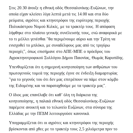
Στις 20.30 άνοιξε η εθνική οδός Θεσσαλονίκης-Ευζώνων, την
οποία είχαν κλείσει λίγα λεπτά μετά τις 14.00 και στα δύο
ρεύματα, αγρότες και κτηνοτρόφοι της ευρύτερης περιοχής
Πολυκάστρου Νομού Κιλκίς, με τα τρακτέρ τους. Η απόφαση
λήφθηκε στο πλαίσιο γενικής συνέλευσής τους, ενώ αναφορικά με
το τι μέλλει γενέσθαι "θα περιμένουμε αύριο και την Τρίτη να
ενισχυθεί το μπλόκο, με συναδέλφους μας από τις τριγύρω
περιοχές", όπως επισήμανε στο ΑΠΕ-ΜΠΕ ο πρόεδρος του
Αγροκτηνοτροφικού Συλλόγου Δήμου Παιονίας, Θωμάς Καρυπίδης.
Υπενθυμίζεται ότι η σημερινή κινητοποίηση των ανθρώπων του
πρωτογενούς τομεά της περιοχής έγινε σε ένδειξη διαμαρτυρίας
"για το γεγονός του ότι δεν μας επιτρέπουν να πάμε στον κόμβο
της Ειδομένης και να παραταχθούμε με τα τρακτέρ μας".
Ο ίδιος μας επανέλαβε ότι καθ’ όλη τη διάρκεια της
κινητοποίησης, η παλαιά εθνική οδός Θεσσαλονίκης-Ευζώνων
παρέμενε ανοικτή και το τελωνείο Ευζώνων, στα σύνορα της
Ελλάδας με την ΠΓΔΜ λειτουργούσε κανονικά.
Υπογραμμίζεται ότι οι αγρότες και κτηνοτρόφοι της περιοχής
βρίσκονται από χθες με το τρακτέρ τους 2,5 χιλιόμετρα πριν το