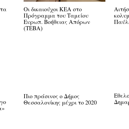
 τα
Οι δικαιούχοι ΚΕΑ στο
Αιτήσ
Πρόγραμμα του Ταμείου
κολυμ
Ευρωπ. Βοήθειας Απόρων
Παύλ
(ΤΕΒΑ)
Εθελο
Πιο πράσινος ο Δήμος
γο
Δημαρ
Θεσσαλονίκης μέχρι το 2020
α»