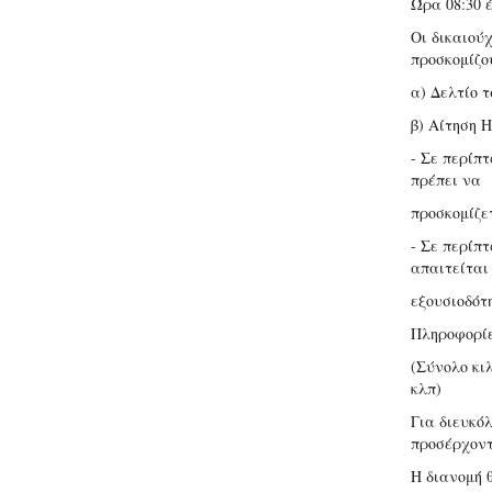
Ώρα 08:30 έ
Οι δικαιού
προσκομίζο
α) Δελτίο τ
β) Αίτηση 
- Σε περίπτ
πρέπει να
προσκομίζε
- Σε περίπ
απαιτείται
εξουσιοδότ
Πληροφορίε
(Σύνολο κιλ
κλπ)
Για διευκό
προσέρχοντ
Η διανομή