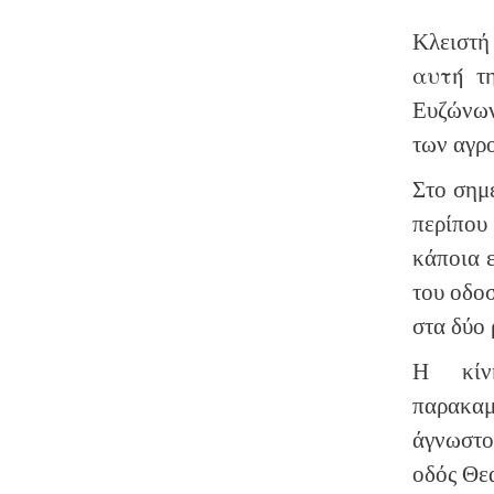
Κλειστή
αυτή
τη
Ευζώνων
των αγρ
Στο σημ
περίπο
κάποια ε
του οδοσ
στα δύο 
Η κίν
παρακα
άγνωστο
οδός Θε