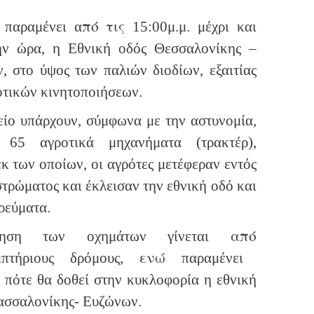
πό
τις
 παραμένει α
15:00μ.μ. μέχρι και
ν ώρα, η Εθνική οδός Θεσσαλονίκης –
, στο ύψος των παλιών διοδίων, εξαιτίας
οτικών κινητοποιήσεων.
είο υπάρχουν, σύμφωνα με την αστυνομία,
υ 65 αγροτικά μηχανήματα (τρακτέρ),
κ των οποίων, οι αγρότες μετέφεραν εντός
τρώματος και έκλεισαν την εθνική οδό και
ρεύματα.
από
ηση των οχημάτων γίνεται
ενώ
μπτήριους δρόμους,
παραμένει
 πότε θα δοθεί στην κυκλοφορία η εθνική
ασσαλονίκης- Ευζώνων.