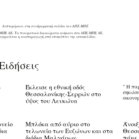
Λεπτομέρειες στη συνδρομητική σελίδα του ΑΠΕ-ΜΠΕ
ΜΠΕ ΑΕ. Τα πνευματικά δικαιώματα ανήκουν στο ΑΠΕ-ΜΠΕ ΑΕ.
γορεύεται η αναπαραγωγή από επισκέπτες της ιστοσελίδας.
Ειδήσεις
.
Έκλεισε η εθνική οδός
" Η πα
σηκώσε
Θεσσαλονίκης-Σερρών στο
οικονο
ύψος του Λευκώνα
νείο
Μπλόκα από αύριο στο
Άνοιξ
δια
τελωνείο των Ευζώνων και στα
Θεσσ
διόδια Μαλγάρων
πάμε