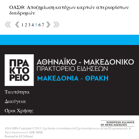
ΟΑΣΘ: Αποζημίωση κατόχων καρτών απεριορίστων
διαδρομών
1
2
3
4
5
6
7
Ταυτότητα
Διαύγεια
Όροι Χρήσης
Επικοινωνία
ANA-MPA Copyright © 2013. Σχεδίαση-υλοποίηση από Σχεδιαστήριο και Δ/νση Πληροφορικής &
Τηλεπικοινωνιών ΑΠΕ-ΜΠΕ.
Powered by ECS-Portal