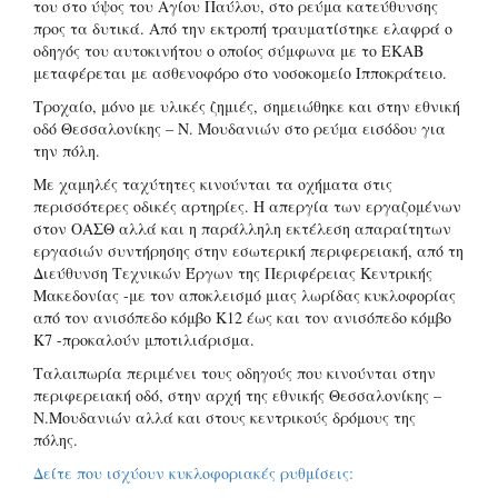
του στο ύψος του Αγίου Παύλου, στο ρεύμα κατεύθυνσης
προς τα δυτικά. Από την εκτροπή τραυματίστηκε ελαφρά ο
οδηγός του αυτοκινήτου ο οποίος σύμφωνα με το ΕΚΑΒ
μεταφέρεται με ασθενοφόρο στο νοσοκομείο Ιπποκράτειο.
Τροχαίο, μόνο με υλικές ζημιές, σημειώθηκε και στην εθνική
οδό Θεσσαλονίκης – Ν. Μουδανιών στο ρεύμα εισόδου για
την πόλη.
Με χαμηλές ταχύτητες κινούνται τα οχήματα στις
περισσότερες οδικές αρτηρίες. Η απεργία των εργαζομένων
στον ΟΑΣΘ αλλά και η παράλληλη εκτέλεση απαραίτητων
εργασιών συντήρησης στην εσωτερική περιφερειακή, από τη
Διεύθυνση Τεχνικών Έργων της Περιφέρειας Κεντρικής
Μακεδονίας -με τον αποκλεισμό μιας λωρίδας κυκλοφορίας
από τον ανισόπεδο κόμβο Κ12 έως και τον ανισόπεδο κόμβο
Κ7 -προκαλούν μποτιλιάρισμα.
Ταλαιπωρία περιμένει τους οδηγούς που κινούνται στην
περιφερειακή οδό, στην αρχή της εθνικής Θεσσαλονίκης –
Ν.Μουδανιών αλλά και στους κεντρικούς δρόμους της
πόλης.
Δείτε που ισχύουν κυκλοφοριακές ρυθμίσεις: