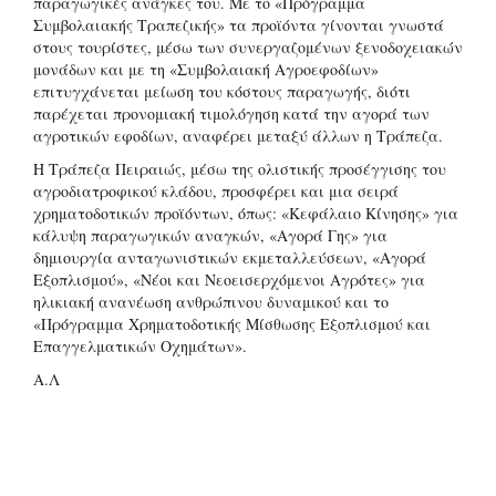
παραγωγικές ανάγκες του. Με το «Πρόγραμμα
Συμβολαιακής Τραπεζικής» τα προϊόντα γίνονται γνωστά
στους τουρίστες, μέσω των συνεργαζομένων ξενοδοχειακών
μονάδων και με τη «Συμβολαιακή Αγροεφοδίων»
επιτυγχάνεται μείωση του κόστους παραγωγής, διότι
παρέχεται προνομιακή τιμολόγηση κατά την αγορά των
αγροτικών εφοδίων, αναφέρει μεταξύ άλλων η Τράπεζα.
Η Τράπεζα Πειραιώς, μέσω της ολιστικής προσέγγισης του
αγροδιατροφικού κλάδου, προσφέρει και μια σειρά
χρηματοδοτικών προϊόντων, όπως: «Κεφάλαιο Κίνησης» για
κάλυψη παραγωγικών αναγκών, «Αγορά Γης» για
δημιουργία ανταγωνιστικών εκμεταλλεύσεων, «Αγορά
Εξοπλισμού», «Νέοι και Νεοεισερχόμενοι Αγρότες» για
ηλικιακή ανανέωση ανθρώπινου δυναμικού και το
«Πρόγραμμα Χρηματοδοτικής Μίσθωσης Εξοπλισμού και
Επαγγελματικών Οχημάτων».
Α.Λ