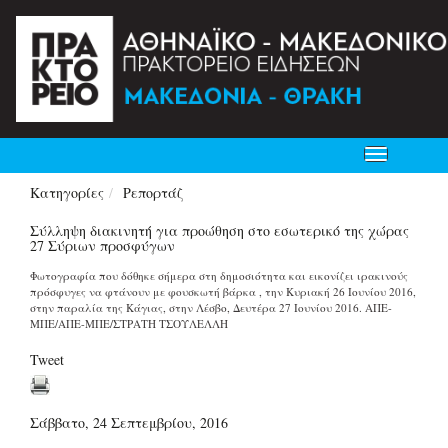
Toggle
navigation
Κατηγορίες
Ρεπορτάζ
Σύλληψη διακινητή για προώθηση στο εσωτερικό της χώρας
27 Σύριων προσφύγων
Φωτογραφία που δόθηκε σήμερα στη δημοσιότητα και εικονίζει ιρακινούς
πρόσφυγες να φτάνουν με φουσκωτή βάρκα , την Κυριακή 26 Ιουνίου 2016,
στην παραλία της Κάγιας, στην Λέσβο, Δευτέρα 27 Ιουνίου 2016. ΑΠΕ-
ΜΠΕ/ΑΠΕ-ΜΠΕ/ΣΤΡΑΤΗ ΤΣΟΥΛΕΛΛΗ
Tweet
Σάββατο, 24 Σεπτεμβρίου, 2016