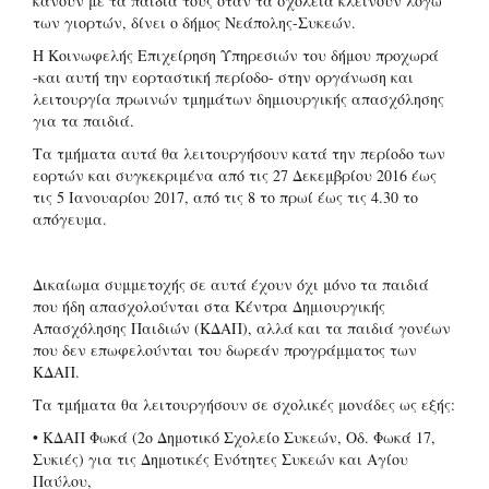
κάνουν με τα παιδιά τους όταν τα σχολεία κλείνουν λόγω
των γιορτών, δίνει ο δήμος Νεάπολης-Συκεών.
Η Κοινωφελής Επιχείρηση Υπηρεσιών του δήμου προχωρά
-και αυτή την εορταστική περίοδο- στην οργάνωση και
λειτουργία πρωινών τμημάτων δημιουργικής απασχόλησης
για τα παιδιά.
Τα τμήματα αυτά θα λειτουργήσουν κατά την περίοδο των
εορτών και συγκεκριμένα από τις 27 Δεκεμβρίου 2016 έως
τις 5 Ιανουαρίου 2017, από τις 8 το πρωί έως τις 4.30 το
απόγευμα.
Δικαίωμα συμμετοχής σε αυτά έχουν όχι μόνο τα παιδιά
που ήδη απασχολούνται στα Κέντρα Δημιουργικής
Απασχόλησης Παιδιών (ΚΔΑΠ), αλλά και τα παιδιά γονέων
που δεν επωφελούνται του δωρεάν προγράμματος των
ΚΔΑΠ.
Τα τμήματα θα λειτουργήσουν σε σχολικές μονάδες ως εξής:
• ΚΔΑΠ Φωκά (2ο Δημοτικό Σχολείο Συκεών, Οδ. Φωκά 17,
Συκιές) για τις Δημοτικές Ενότητες Συκεών και Αγίου
Παύλου,