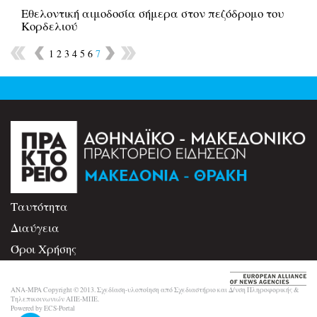
Εθελοντική αιμοδοσία σήμερα στον πεζόδρομο του
Κορδελιού
1
2
3
4
5
6
7
Ταυτότητα
Διαύγεια
Όροι Χρήσης
Επικοινωνία
ANA-MPA Copyright © 2013. Σχεδίαση-υλοποίηση από Σχεδιαστήριο και Δ/νση Πληροφορικής &
Τηλεπικοινωνιών ΑΠΕ-ΜΠΕ.
Powered by ECS-Portal