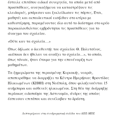
έστειλε επιτόπου ειδικά συνεργεία, τα οποία μετά από
προσπάθειες, αναγκαζόμενα να καταστρέψουν τις
κλειδαριές, μπόρεσαν και ξεκλείδωσαν τις πόρτες, Έτσι,
μαθητές και εκπαιδευτικοί εισήλθαν στο κτίριο με
καθυστέρηση, παραμένοντας όλο αυτό το διάστημα στο κρύο
παρακολουθώντας εμβρόντητοι τις προσπάθειες για το
άνοιγμα του σχολείου.
«Ούτε καν τα σχολεία…»
Όπως δήλωσε ο διευθυντής του σχολείου Θ. Πολυτσίνος,
«κάποιοι δεν ήθελαν να ανοίξει το σχολείο…», το οποίο,
όπως τόνισε, ήταν έτοιμο για την επανέναρξη των
μαθημάτων.
Τα ξημερώματα της περασμένης Κυριακής, νεαρός,
αποπειράθηκε να διαρρήξει το Κέντρο Ημερήσιας Φροντίδας
Ηλικιωμένων (ΚΗΦΗ) στη Νεάπολη, όπου φιλοξενούνται 15
ανήμποροι και ασθενείς ηλικιωμένοι. Στη θέα της διάρρηξης
περίοικος ειδοποίησε της Αστυνομία, άνδρες της οποίας
έσπευσαν επιτόπου και συνέλαβαν το δράστη.
Λεπτομέρειες στη συνδρομητική σελίδα του ΑΠΕ-ΜΠΕ