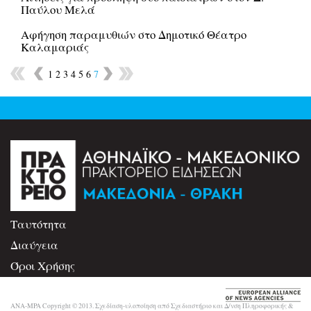
Παύλου Μελά
Αφήγηση παραμυθιών στο Δημοτικό Θέατρο
Καλαμαριάς
1
2
3
4
5
6
7
Ταυτότητα
Διαύγεια
Όροι Χρήσης
Επικοινωνία
ANA-MPA Copyright © 2013. Σχεδίαση-υλοποίηση από Σχεδιαστήριο και Δ/νση Πληροφορικής &