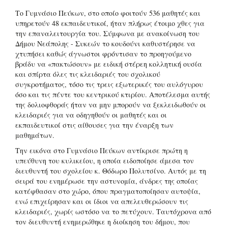
Το Γυμνάσιο Πεύκων, στο οποίο φοιτούν 536 μαθητές και
υπηρετούν 48 εκπαιδευτικοί, ήταν πλήρως έτοιμο χθες για
την επαναλειτουργία του. Σύμφωνα με ανακοίνωση του
Δήμου Νεάπολης - Συκεών το κουδούνι καθυστέρησε να
χτυπήσει καθώς άγνωστοι φρόντισαν το προηγούμενο
βράδυ να «πακτώσουν» με ειδική στέρεη κολλητική ουσία
και σπίρτα όλες τις κλειδαριές του σχολικού
συγκροτήματος, τόσο τις τρεις εξωτερικές του αυλόγυρου
όσο και τις πέντε του κεντρικού κτιρίου. Αποτέλεσμα αυτής
της δολιοφθοράς ήταν να μην μπορούν να ξεκλειδωθούν οι
κλειδαριές για να οδηγηθούν οι μαθητές και οι
εκπαιδευτικοί στις αίθουσες για την έναρξη των
μαθημάτων.
Την εικόνα στο Γυμνάσιο Πεύκων αντίκρισε πρώτη η
υπεύθυνη του κυλικείου, η οποία ειδοποίησε άμεσα τον
διευθυντή του σχολείου κ. Θόδωρο Πολυτσίνο. Αυτός με τη
σειρά του ενημέρωσε την αστυνομία, άνδρες της οποίας
κατέφθασαν στο χώρο, όπου πραγματοποίησαν αυτοψία,
ενώ επιχείρησαν και οι ίδιοι να απελευθερώσουν τις
κλειδαριές, χωρίς ωστόσο να το πετύχουν. Ταυτόχρονα από
τον διευθυντή ενημερώθηκε η διοίκηση του δήμου, που