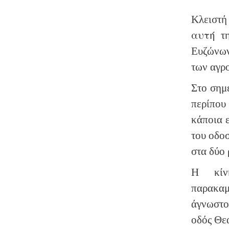
Κλειστή
αυτή
τη
Ευζώνων
των αγρ
Στο σημ
περίπο
κάποια ε
του οδοσ
στα δύο 
Η κίν
παρακα
άγνωστο
οδός Θε