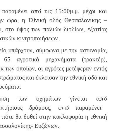
πό
τις
 παραμένει α
15:00μ.μ. μέχρι και
ν ώρα, η Εθνική οδός Θεσσαλονίκης –
, στο ύψος των παλιών διοδίων, εξαιτίας
οτικών κινητοποιήσεων.
είο υπάρχουν, σύμφωνα με την αστυνομία,
υ 65 αγροτικά μηχανήματα (τρακτέρ),
κ των οποίων, οι αγρότες μετέφεραν εντός
τρώματος και έκλεισαν την εθνική οδό και
ρεύματα.
από
ηση των οχημάτων γίνεται
ενώ
μπτήριους δρόμους,
παραμένει
 πότε θα δοθεί στην κυκλοφορία η εθνική
ασσαλονίκης- Ευζώνων.