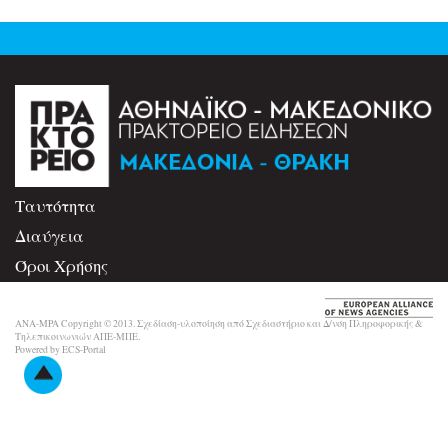
Ταυτότητα
Διαύγεια
Όροι Χρήσης
Επικοινωνία
ANA-MPA Copyright © 2013. Σχεδίαση-υλοποίηση από Σχεδιαστήριο και Δ/νση Πληροφορικής &
Τηλεπικοινωνιών ΑΠΕ-ΜΠΕ.
Powered by ECS-Portal