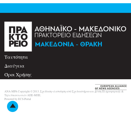
Ταυτότητα
Διαύγεια
Όροι Χρήσης
Επικοινωνία
ANA-MPA Copyright © 2013. Σχεδίαση-υλοποίηση από Σχεδιαστήριο και Δ/νση Πληροφορικής &
Τηλεπικοινωνιών ΑΠΕ-ΜΠΕ.
Powered by ECS-Portal