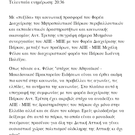
Τελευταία ενημέρωση: 20:36
Με «πυξίδα» την κοινωνική προσφορά του Φορέα
Διαχείρισης του Μητροπολιτικού Πάρκου περιβαλλοντικών
και εκπαιδευτικών δραστηριοτήτων και κοινωνικής
οικονομίας Αντ. Τριτσης υπεγράφη σήμερα Μνημόνιο
συνεργασίας του ΑΠΕ - ΜΠΕ με τον Φορέα Διαχείρισης του
Πάρκου, μεταξύ των προέδρων, του ΑΠΕ - ΜΠΕ Μιχάλη
Ψύλου και του διαχειριστικού φορέα του Πάρκου Ιωάννη
Πολύζου.
Όπως τόνισε ο κ. Ψύλος "στόχος του Αθηναϊκού -
Μακεδονικού Πρακτορείου Ειδήσεων είναι να έρθει ακόμη
πιο κοντά στην κοινωνία, να προβάλλει τις αγωνίες, τις
ελπίδες, τα αιτήματα της κοινωνίας. Στο πλαίσιο αυτό η
υπογραφή της συμφωνίας με τον φορέα διαχείρισης του
Πάρκου Αντ. Τρίτση έχει ακριβώς στόχο να αναδείξει το
ΑΠΕ - ΜΠΕ τις δραστηριότητες του πάρκου όχι μόνο στην
Ελλάδα αλλά και σε όλον τον κόσμο. Εμείς φιλοδοξούμε να
δείξουμε ότι αυτό το πάρκο, το οποίο είναι ο μοναδικός
πνεύμονας πρασίνου για όλη την Δυτική Αττική να γίνει
ουσιαστικά χώρος πολιτισμού ολόκληρης της Αττικής κι όχι
μόνο".