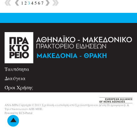
1
2
3
4
5
6
7
Ταυτότητα
Διαύγεια
Όροι Χρήσης
Επικοινωνία
ANA-MPA Copyright © 2013. Σχεδίαση-υλοποίηση από Σχεδιαστήριο και Δ/νση Πληροφορικής &
Τηλεπικοινωνιών ΑΠΕ-ΜΠΕ.
Powered by ECS-Portal