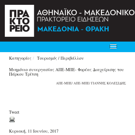
Toggle
navigation
Κατηγορίες
Τουρισμός / Περιβάλλον
Μνημόνιο συνεργασίας ΑΠΕ-ΜΠΕ- Φορέας Διαχείρισης του
Πάρκου Τρίτση
ΑΠΕ-ΜΠΕ/ ΑΠΕ-ΜΠΕ/ ΓΙΑΝΝΗΣ ΚΟΛΕΣΙΔΗΣ
Tweet
Κυριακή, 11 Ιουνίου, 2017