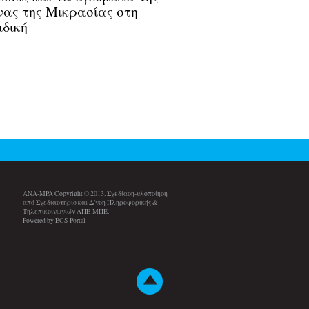
νας της Μικρασίας στη
δική
ANA-MPA Copyright © 2013. Σχεδίαση-υλοποίηση
από Σχεδιαστήριο και Δ/νση Πληροφορικής &
Τηλεπικοινωνιών ΑΠΕ-ΜΠΕ.
Powered by ECS-Portal