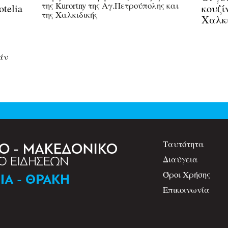
της Kurortny της Αγ.Πετρούπολης και
telia
κουζί
της Χαλκιδικής
Χαλκι
άν
Ταυτότητα
Διαύγεια
Όροι Χρήσης
Επικοινωνία