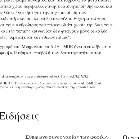
λοτικό χώρο περιβαλλοντικής ευαισθητοποίησης αλλά και
τελέσει έναυσμα για την ισχυροποίηση των
ικών πάρκων σε όλο το λεκανοπέδιο. Ευχαριστώ τους
αι τους ανθρώπους του πάρκου διότι χωρίς την δική τους
και της τοπικής κοινωνίας δεν φτάνουν μόνο οι καλές
δέες. Χρειάζεται και εθελοντισμός".
γραφή του Μνημονίου το ΑΠΕ - ΜΠΕ έχει αναλάβει την
φική κάλυψη και προβολή των δραστηριοτήτων του
Λεπτομέρειες στη συνδρομητική σελίδα του ΑΠΕ-ΜΠΕ
ΜΠΕ ΑΕ. Τα πνευματικά δικαιώματα ανήκουν στο ΑΠΕ-ΜΠΕ ΑΕ.
γορεύεται η αναπαραγωγή από επισκέπτες της ιστοσελίδας.
Ειδήσεις
Σύμφωνο συνεργασίας των φορέων
Οι γε