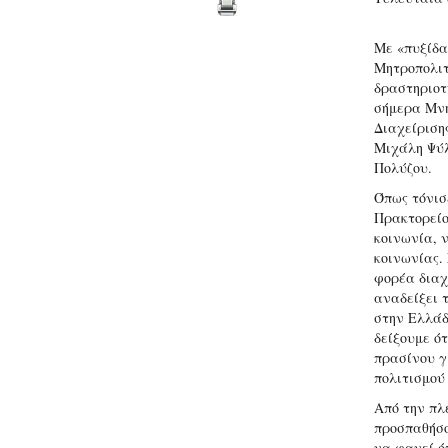
Με «πυξίδα
Μητροπολιτ
δραστηριοτ
σήμερα Μνη
Διαχείριση
Μιχάλη Ψύλ
Πολύζου.
Όπως τόνισ
Πρακτορείο
κοινωνία, ν
κοινωνίας.
φορέα διαχ
αναδείξει 
στην Ελλάδ
δείξουμε ότ
πρασίνου γ
πολιτισμού 
Από την πλε
προσπαθήσο
να φανεί ό