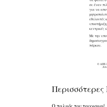
σε έναν πι
για να απο
μητροπολιτ
εθελοντές κ
υποστήριξη 
κεντρικές ι
Με την υπο
δημοσιογρα
πάρκου.
© ΑΠΕ-
Απα
Περισσότερες 
Ο παλμός του τουρισμού