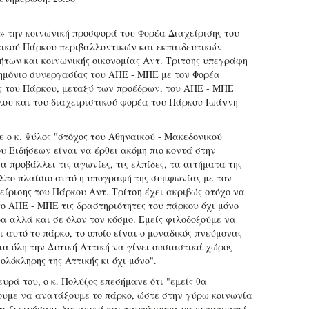
» την κοινωνική προσφορά του Φορέα Διαχείρισης του
ικού Πάρκου περιβαλλοντικών και εκπαιδευτικών
ήτων και κοινωνικής οικονομίας Αντ. Τριτσης υπεγράφη
μόνιο συνεργασίας του ΑΠΕ - ΜΠΕ με τον Φορέα
ς του Πάρκου, μεταξύ των προέδρων, του ΑΠΕ - ΜΠΕ
ου και του διαχειριστικού φορέα του Πάρκου Ιωάννη
ε ο κ. Ψύλος "στόχος του Αθηναϊκού - Μακεδονικού
υ Ειδήσεων είναι να έρθει ακόμη πιο κοντά στην
α προβάλλει τις αγωνίες, τις ελπίδες, τα αιτήματα της
 Στο πλαίσιο αυτό η υπογραφή της συμφωνίας με τον
είρισης του Πάρκου Αντ. Τρίτση έχει ακριβώς στόχο να
το ΑΠΕ - ΜΠΕ τις δραστηριότητες του πάρκου όχι μόνο
α αλλά και σε όλον τον κόσμο. Εμείς φιλοδοξούμε να
ι αυτό το πάρκο, το οποίο είναι ο μοναδικός πνεύμονας
ια όλη την Δυτική Αττική να γίνει ουσιαστικά χώρος
ολόκληρης της Αττικής κι όχι μόνο".
υρά του, ο κ. Πολύζος επεσήμανε ότι "εμείς θα
υμε να ανατάξουμε το πάρκο, ώστε στην γύρω κοινωνία
τι ξεκινήσαμε δυναμικά και ταυτόχρονα να μετατραπεί