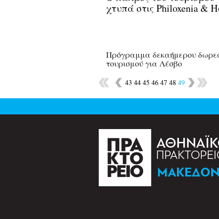
χτυπά στις Philoxenia & Ho
Πρόγραμμα δεκαήμερου δωρε
τουρισμού για Λέσβο
43
44
45
46
47
48
49