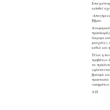
Επαγρύπνησ
εκδοθεί σχ
-Απαγόρευσ
Έβρου
Αναφορικά 
προσδιορίζο
έκκριμα και
μασχάλες, 
καθώς και 
Τέλος η δι
προβάτων δ
τα προϊόντ
υφίστανται
βρασμό, καλ
προστασία 
νοσημάτων 
Λ.Π.