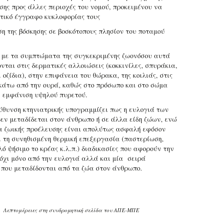
ης προς άλλες περιοχές του νομού, προκειμένου να
ετικό έγγραφο κυκλοφορίας τους
η της βόσκησης σε βοσκότοπους πλησίον του ποταμού
με τα συμπτώματα της συγκεκριμένης ζωονόσου αυτά
νται στις δερματικές αλλοιώσεις (κοκκινίλες, σπυράκια,
 οζίδια), στην επιφάνεια του θώρακα, της κοιλιάς, στις
κάτω από την ουρά, καθώς στο πρόσωπο και στο σώμα
η εμφάνιση υψηλού πυρετού.
εύθυνση κτηνιατρικής υπογραμμίζει πως η ευλογιά των
εν μεταδίδεται στον άνθρωπο ή σε άλλα είδη ζώων, ενώ
α ζωικής προέλευσης είναι απολύτως ασφαλή εφόσον
 τη συνηθισμένη θερμική επεξεργασία (παστερίωση,
ό ψήσιμο το κρέας κ.λ.π.) διαδικασίες που αφορούν την
όχι μόνο από την ευλογιά αλλά και μία σειρά
που μεταδίδονται από τα ζώα στον άνθρωπο.
Λεπτομέρειες στη συνδρομητική σελίδα του ΑΠΕ-ΜΠΕ