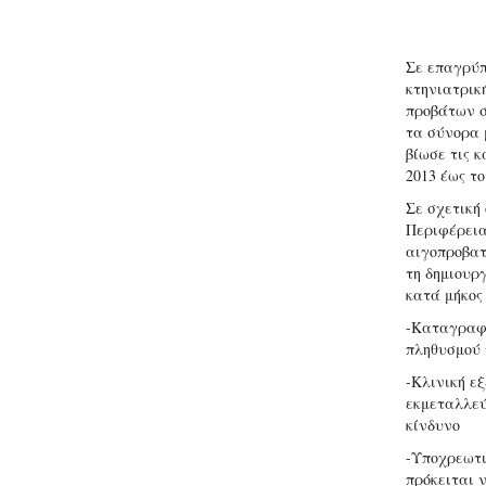
Σε επαγρύπ
κτηνιατρικ
προβάτων σ
τα σύνορα 
βίωσε τις 
2013 έως το
Σε σχετική
Περιφέρεια
αιγοπροβατ
τη δημιουρ
κατά μήκος
-Καταγραφ
πληθυσμού 
-Κλινική ε
εκμεταλλεύ
κίνδυνο
-Υποχρεωτι
πρόκειται 