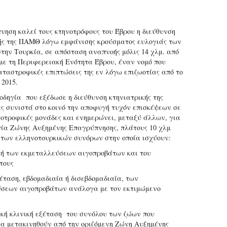
νηση καλεί τους κτηνοτρόφους του Έβρου η διεύθυνση
ής της ΠΑΜΘ λόγω εμφάνισης κρούσματος ευλογιάς των
την Τουρκία, σε απόσταση αναπνοής μόλις 14 χλμ. από
με τη Περιφερειακή Ενότητα Έβρου, έναν νομό που
καταστροφικές επιπτώσεις της εν λόγω επιζωοτίας από το
 2015.
 οδηγία που εξέδωσε η διεύθυνση κτηνιατρικής της
ς συνιστά στο κοινό την αποφυγή τυχόν επισκέψεων σε
οτροφικές μονάδες και ενημερώνει, μεταξύ άλλων, για
γία Ζώνης Αυξημένης Επαγρύπνησης, πλάτους 10 χλμ
 των ελληνοτουρκικών συνόρων στην οποία ισχύουν:
ή των εκμεταλλεύσεων αιγοπροβάτων και του
τους
ξέταση, εβδομαδιαία ή δισεβδομαδιαία, των
σεων αιγοπροβάτων ανάλογα με τον εκτιμώμενο
κή κλινική εξέταση του συνόλου των ζώων που
να μετακινηθούν από την οριζόμενη Ζώνη Αυξημένης