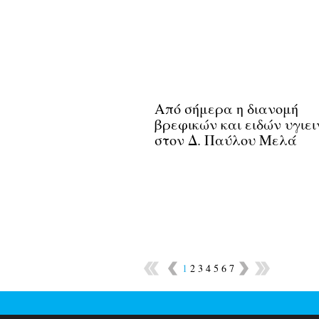
Από σήμερα η διανομή
βρεφικών και ειδών υγιει
στον Δ. Παύλου Μελά
1
2
3
4
5
6
7