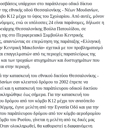
ροσβάσεις υπάρχουν στο παράπλευρο οδικό δίκτυο
 της εθνικής οδού Θεσσαλονίκης - Νέων Μουδανίων,
μβο Κ12 μέχρι το ύψος του Σχολαρίου. Από αυτές, μόνον
ι νόμιμες, ενώ οι υπόλοιπες 24 είναι παράνομες, δήλωσε η
ρειάρχης Θεσσαλονίκης Βούλα Πατουλίδου, σε
 της στο Περιφερειακό Συμβούλιο Κεντρικής
, απαντώντας σε επερώτηση της παράταξης «Ελληνική
ην Κεντρική Μακεδονία» σχετικά με τον προβληματισμό
αι επαγγελματιών από τις περιοχές παραπλεύρως της
 και των τροχαίων ατυχημάτων και δυστυχημάτων που
αι στην περιοχή.
 την κατασκευή του εθνικού δικτύου Θεσσαλονίκης -
νίων σαν κλειστού δρόμου το 2002 έπρεπε να
ί και η κατασκευή του παράπλευρου οδικού δικτύου
οκληρώθηκε έως σήμερα. Για την κατασκευή του
υ δρόμου από τον κόμβο Κ12 μέχρι τον ανισόπεδο
έρμης, έγινε μελέτη από την Εγνατία Οδό και για την
του παράπλευρου δρόμου από τον κόμβο αεροδρομίου
όμβο του Ρυσίου, γίνεται η μελέτη από τις δικές μας
 Όταν ολοκληρωθεί, θα καθοριστεί η διαφαινόμενη