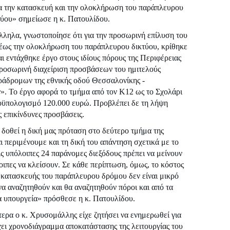
α την κατασκευή και την ολοκλήρωση του παράπλευρου
τύου» σημείωσε η κ. Πατουλίδου.
ληλα, γνωστοποίησε ότι για την προσωρινή επίλυση του
 έως την ολοκλήρωση του παράπλευρου δικτύου, κρίθηκε
αι εντάχθηκε έργο στους ιδίους πόρους της Περιφέρειας
προσωρινή διαχείριση προσβάσεων του ημιτελούς
ράδρομων της εθνικής οδού Θεσσαλονίκης -
. Το έργο αφορά το τμήμα από τον Κ12 ως το Σχολάρι
ροϋπολογισμό 120.000 ευρώ. Προβλέπει δε τη λήψη
ς επικίνδυνες προσβάσεις.
 δοθεί η δική μας πρόταση στο δεύτερο τμήμα της
ι περιμένουμε και τη δική του απάντηση σχετικά με το
ις υπόλοιπες 24 παράνομες διεξόδους πρέπει να μείνουν
οιπες να κλείσουν. Σε κάθε περίπτωση, όμως, το κόστος
ς κατασκευής του παράπλευρου δρόμου δεν είναι μικρό
να αναζητηθούν και θα αναζητηθούν πόροι και από τα
 υπουργεία» πρόσθεσε η κ. Πατουλίδου.
ερα ο κ. Χρυσομάλλης είχε ζητήσει να ενημερωθεί για
χει χρονοδιάγραμμα αποκατάστασης της λειτουργίας του