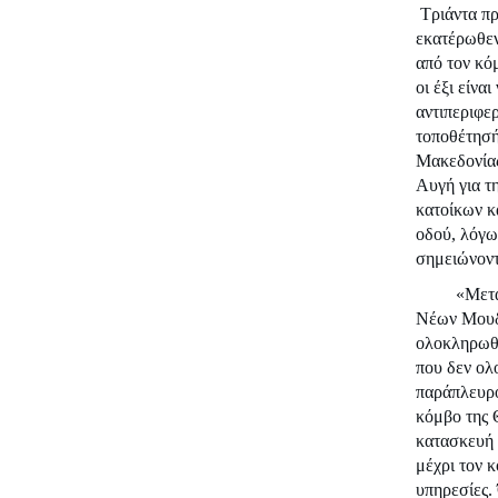
Τριάντα π
εκατέρωθεν
από τον κό
οι έξι είνα
αντιπεριφε
τοποθέτησή
Μακεδονίας
Αυγή για τ
κατοίκων κ
οδού, λόγω
σημειώνοντ
«Mετά
Νέων Μουδα
ολοκληρωθε
που δεν ολ
παράπλευρο
κόμβο της Θ
κατασκευή 
μέχρι τον κ
υπηρεσίες.