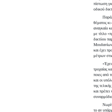
πίστωση γι
οδικού δικ
Παράλ
θέματος κι
αναγκαίο κ
με τίτλο «
δικτύου πα
Μουδανίων»
και έχει π
μέτρων στι
«Έχει
τροχαίας κα
ποιες από τ
και οι υπόλ
της τελική
και πρέπει 
συναρμόδια
Νωρίτ
το αν υπάρ