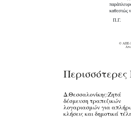
παράπλευρο
καθεστώς ν
Π.Γ.
© ΑΠΕ-
Απα
Περισσότερες 
Δ.Θεσσαλονίκης:Ζητά
δέσμευση τραπεζικών
λογαριασμών για απλήρ
κλήσεις και δημοτικά τέλ